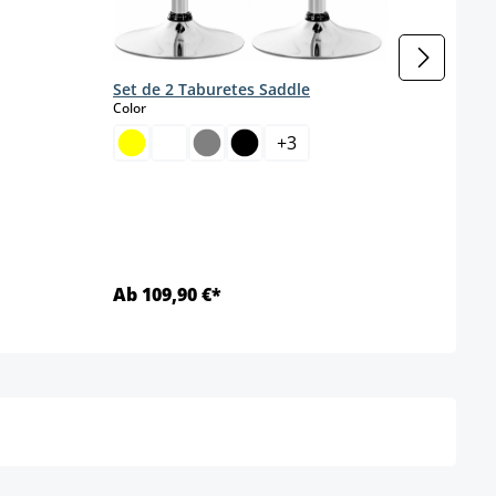
Juego
tela,
s
Color
Set de 2 Taburetes Saddle
select
Color
+
3
Color 
Ab 109,90 €*
Ab 1
Detalles