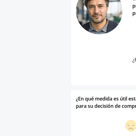
p
p
¿
¿En qué medida es útil es
para su decisión de comp