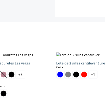
Taburetes Las vegas
Lote de 2 sillas cantilever Eur
select
Color
+
5
+
1
(Esta opción no está disponible en este momento.)
e momento.)
select
arco