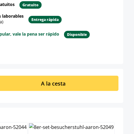
atuitos
Gratuito
s laborables
Entrega rápida
a)
lar, vale la pena ser rápido
Disponible
re el producto
ucto: introduce la cantidad deseada o u
A la cesta