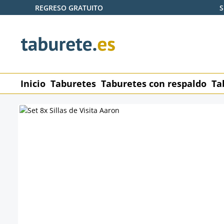
REGRESO GRATUITO
S
tar al contenido principal
Saltar a la búsqueda
Saltar a la navegación principal
Inicio
Taburetes
Taburetes con respaldo
Ta