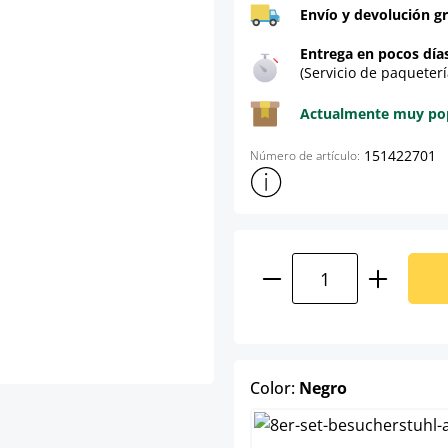
Envío y devolución gr
Entrega en pocos día
(Servicio de paqueterí
Actualmente muy popu
151422701
Número de artículo:
Mostrar más información sob
Cantidad del prod
select
Color:
Negro