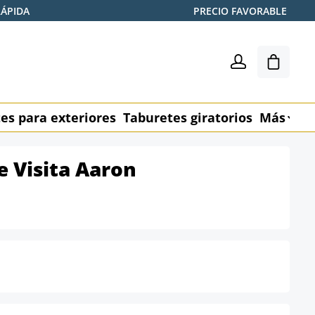
RÁPIDA
PRECIO FAVORABLE
El carr
es para exteriores
Taburetes giratorios
Más
M
de Visita Aaron