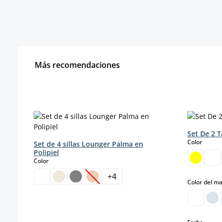
Más recomendaciones
Omitir la galería de productos
Set De 2 
select
Color
Set de 4 sillas Lounger Palma en
Polipiel
select
Color
+
4
(Esta opción no está disponible en est
Color del m
select