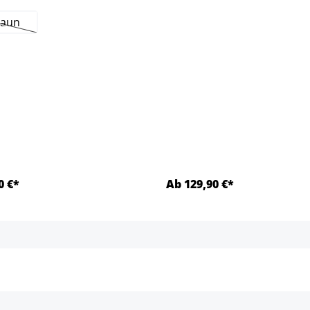
raun
Esta opción no está disponible en este momento.)
0 €*
Ab 129,90 €*
Detalles
Detalles