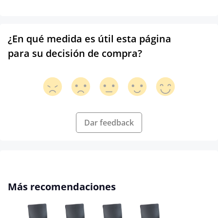
¿En qué medida es útil esta página
para su decisión de compra?
Dar feedback
Omitir la galería de productos
Más recomendaciones