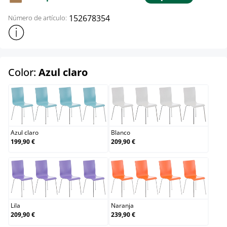
152678354
Número de artículo:
Mostrar más información sobre el producto
select
Color:
Azul claro
Azul claro
Blanco
Azul claro
Blanco
199,90 €
209,90 €
Lila
Naranja
Lila
Naranja
209,90 €
239,90 €