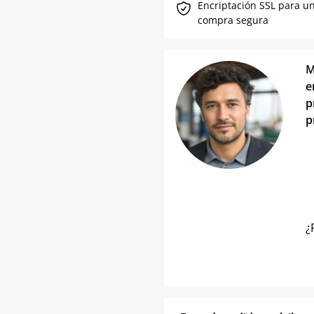
Encriptación SSL para u
compra segura
M
e
p
p
¿