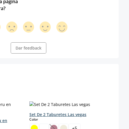
ta página
ra?
Dar feedback
Set De 2 Taburetes Las vegas
select
Color
u en
Set d
Polip
+
5