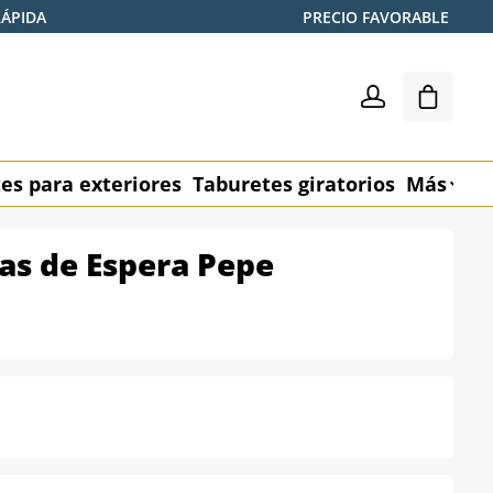
RÁPIDA
PRECIO FAVORABLE
El carr
es para exteriores
Taburetes giratorios
Más
M
las de Espera Pepe