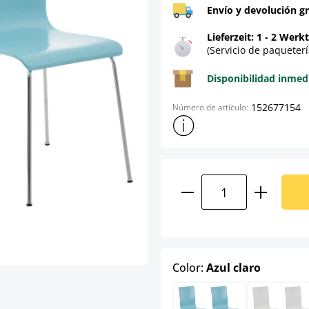
Envío y devolución gr
Lieferzeit: 1 - 2 Werk
(Servicio de paqueterí
Disponibilidad inmed
152677154
Número de artículo:
Mostrar más información sob
Cantidad del prod
select
Color:
Azul claro