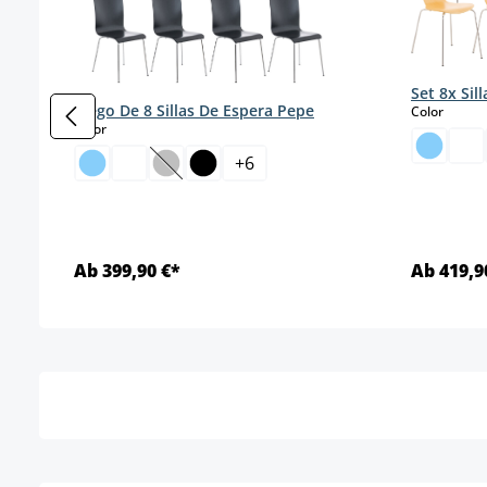
Set 8x Sil
Juego De 8 Sillas De Espera Pepe
select
Color
select
Color
+
6
(Esta opción no está disponible en este mo
Ab 399,90 €*
Ab 419,9
Detalles