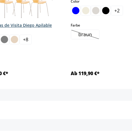
select
Color
+
2
las de Visita Diego Apilable
select
Farbe
braun
(Esta opción no está di
+
8
mento.)
0 €*
Ab 119,90 €*
Detalles
Detalles