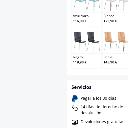
Azul claro
Blan
Azul claro
Blanco
116,90 €
123,90 €
Negro
Robl
Negro
Roble
119,90 €
143,90 €
Servicios
Pagar a los 30 días
14 días de derecho de
devolución
Devoluciones gratuitas