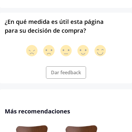
¿En qué medida es útil esta página
para su decisión de compra?
Dar feedback
Omitir la galería de productos
Más recomendaciones