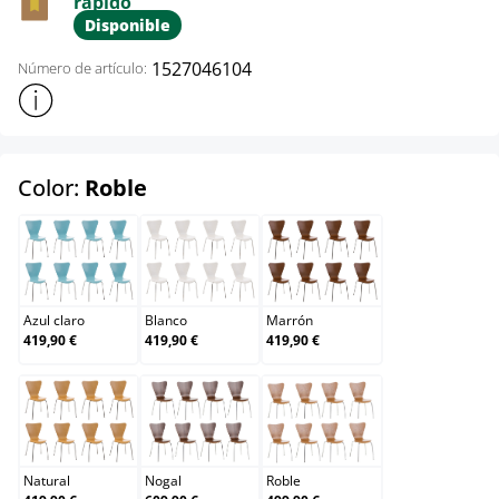
rápido
Disponible
1527046104
Número de artículo:
Mostrar más información sobre el producto
select
Color:
Roble
Azul claro
Blanco
Marrón
Azul claro
Blanco
Marrón
419,90 €
419,90 €
419,90 €
Natural
Nogal
Roble
Natural
Nogal
Roble