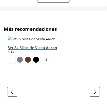
Omitir la galería de productos
Más recomendaciones
Set 8x Sillas de Visita Aaron
select
Color
+
4