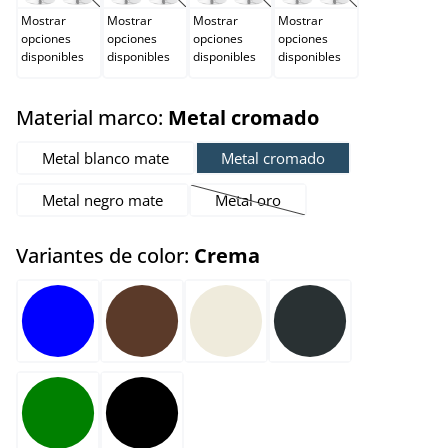
Mostrar
Mostrar
Mostrar
Mostrar
opciones
opciones
opciones
opciones
disponibles
disponibles
disponibles
disponibles
select
Material marco:
Metal cromado
Metal blanco mate
Metal cromado
Metal negro mate
Metal oro
(Esta opción no está disponible 
select
Variantes de color:
Crema
Azul
Marrón
Crema
Gris oscuro
Verde
Negro