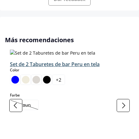
Omitir la galería de productos
Más recomendaciones
Set de 2 Taburetes de bar Peru en tela
select
Color
+
2
select
Farbe
braun
(Esta opción no está disponible en este momento.)