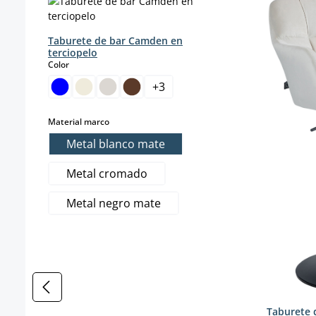
Taburete de bar Camden en
terciopelo
select
Color
+
3
select
Material marco
Metal blanco mate
Metal cromado
Metal negro mate
Taburete 