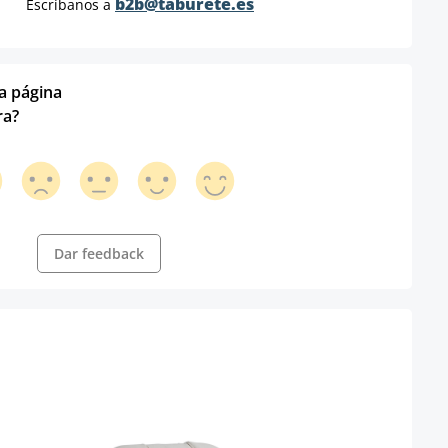
b2b@taburete.es
Escríbanos a
ta página
ra?
Dar feedback