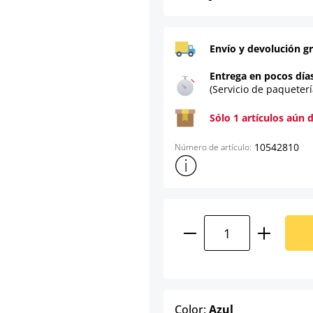
Envío y devolución gr
Entrega en pocos día
(Servicio de paqueterí
Sólo 1 artículos aún 
10542810
Número de artículo:
Mostrar más información sob
Cantidad del prod
select
Color:
Azul