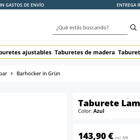
IN GASTOS DE ENVÍO
ENTREGA 
buretes ajustables
Taburetes de madera
Taburet
bar
Barhocker in Grün
Taburete La
Color:
Azul
143,90 €
incl. IVA