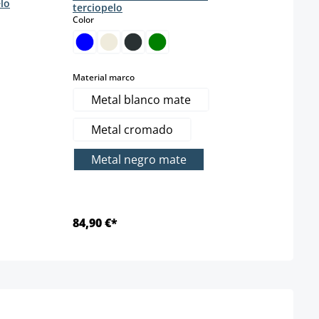
terci
lo
terciopelo
s
Color
select
Color
tá disponible en este momento.)
Color 
select
Material marco
Metal blanco mate
Metal cromado
Metal negro mate
84,90 €*
92,9
Detalles