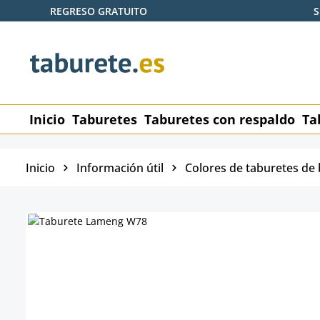
REGRESO GRATUITO
S
tar al contenido principal
Saltar a la búsqueda
Saltar a la navegación principal
Inicio
Taburetes
Taburetes con respaldo
Ta
Inicio
Información útil
Colores de taburetes de 