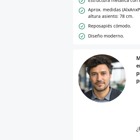
Estructura metálica con
Aprox. medidas (AlxAnxP
altura asiento: 78 cm.
Reposapiés cómodo.
Diseño moderno.
M
e
p
p
¿