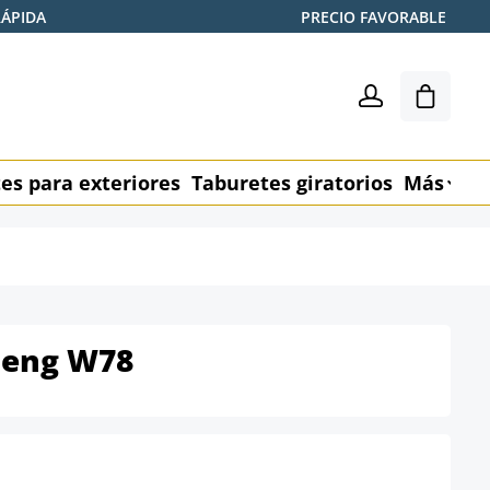
RÁPIDA
PRECIO FAVORABLE
El carr
es para exteriores
Taburetes giratorios
Más
M
meng W78