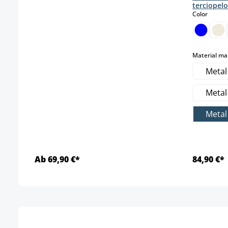
terciopelo
select
Color
Material ma
Metal
Meta
Metal
Ab 69,90 €*
84,90 €*
Detalles