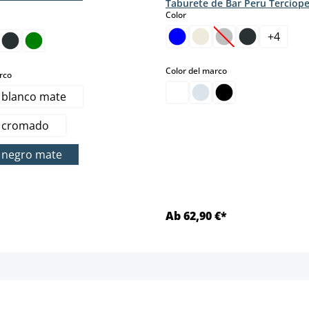
Taburete de Bar Peru Terciope
select
Color
+
4
(Esta opción no es
select
Color del marco
select
rco
 blanco mate
l cromado
 negro mate
Ab 62,90 €*
Detalles
Detalles