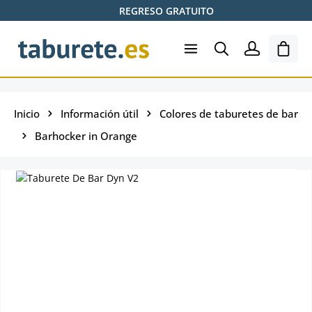
REGRESO GRATUITO
Saltar al contenido principal
El ca
Inicio
Información útil
Colores de taburetes de bar
Barhocker in Orange