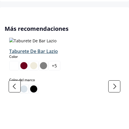
Omitir la galería de productos
Más recomendaciones
Taburete De Bar Lazio
select
Color
+
5
select
Color del marco