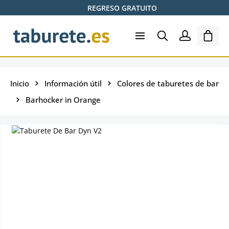
REGRESO GRATUITO
Saltar al contenido principal
El ca
Inicio
Información útil
Colores de taburetes de bar
Barhocker in Orange