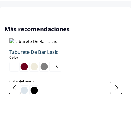
Omitir la galería de productos
Más recomendaciones
Taburete De Bar Lazio
select
Color
+
5
select
Color del marco