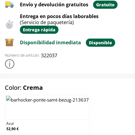
Envío y devolución gratuitos
Gratuito
Entrega en pocos días laborables
(Servicio de paquetería)
Entrega rápida
Disponibilidad inmediata
Disponible
322037
Número de artículo:
Mostrar más información sobre el producto
select
Color:
Crema
Azul
Azul
52,90 €