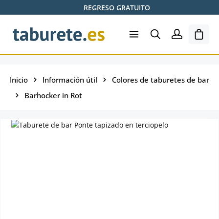
REGRESO GRATUITO
Saltar al contenido principal
El ca
Inicio
Información útil
Colores de taburetes de bar
Barhocker in Rot