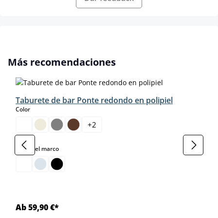
Omitir la galería de productos
Más recomendaciones
Taburete de bar Ponte redondo en polipiel
select
Color
+
2
select
Color del marco
Ab 59,90 €*