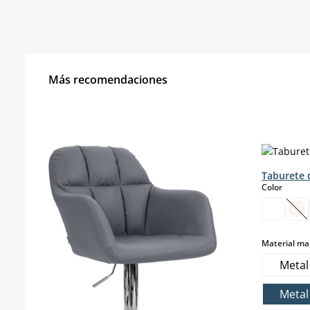
Más recomendaciones
Omitir la galería de productos
Taburete 
select
Color
(E
Material ma
Metal
Meta