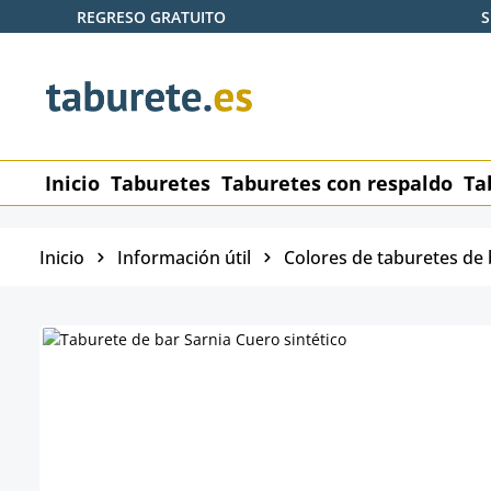
REGRESO GRATUITO
S
tar al contenido principal
Saltar a la búsqueda
Saltar a la navegación principal
Inicio
Taburetes
Taburetes con respaldo
Ta
Inicio
Información útil
Colores de taburetes de 