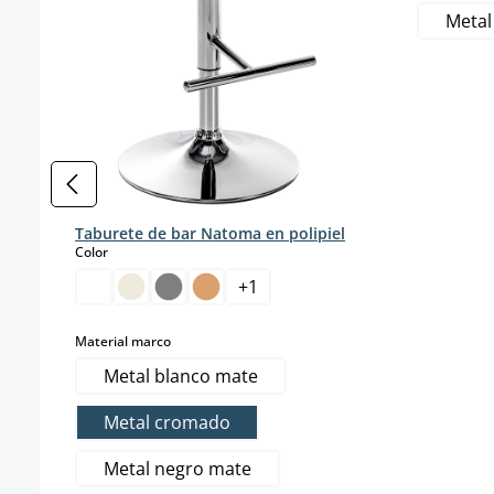
Metal
Taburete de bar Natoma en polipiel
select
Color
+
1
select
Material marco
Metal blanco mate
Metal cromado
Metal negro mate