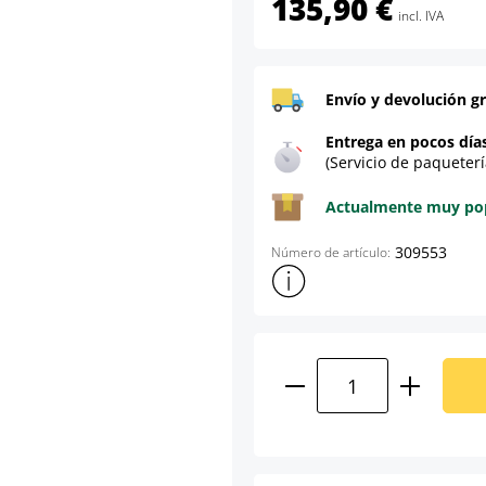
135,90 €
incl. IVA
Envío y devolución gr
Entrega en pocos día
(Servicio de paqueterí
Actualmente muy popu
309553
Número de artículo:
Mostrar más información sob
Cantidad del prod