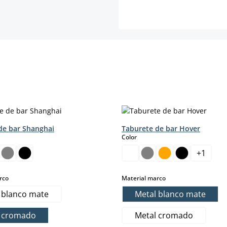
de bar Shanghai
Taburete de bar Hover
select
Color
+
1
sta opción no está disponible en este momento.)
select
select
rco
Material marco
 blanco mate
Metal blanco mate
l cromado
Metal cromado