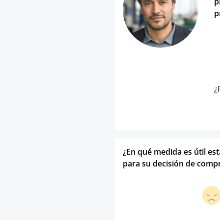
p
p
¿
¿En qué medida es útil es
para su decisión de comp