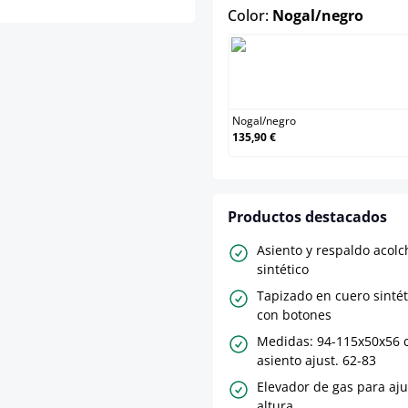
select
Color:
Nogal/negro
Nogal
Nogal
/
negro
135,90 €
Productos destacados
Asiento y respaldo acol
sintético
Tapizado en cuero sintéti
con botones
Medidas: 94-115x50x56 c
asiento ajust. 62-83
Elevador de gas para aj
altura