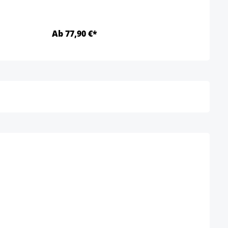
Ab 77,90 €*
Ab 7
Detalles