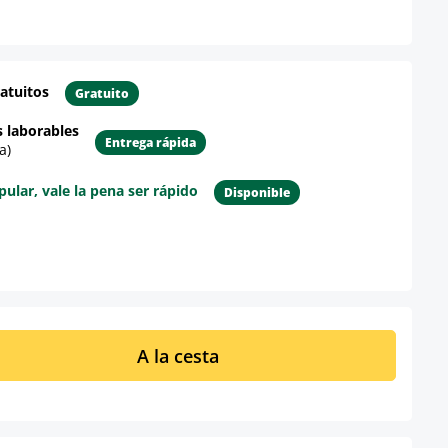
atuitos
Gratuito
s laborables
Entrega rápida
a)
lar, vale la pena ser rápido
Disponible
re el producto
ucto: introduce la cantidad deseada o u
A la cesta