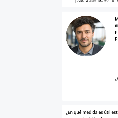
| Altura asiento: 60 - 81
M
e
p
p
¿
¿En qué medida es útil es