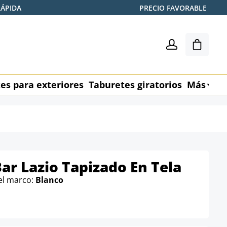
RÁPIDA
PRECIO FAVORABLE
El carr
es para exteriores
Taburetes giratorios
Más
M
ar Lazio Tapizado En Tela
el marco:
Blanco