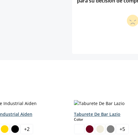
para su decisión de comp
ndustrial Aiden
Taburete De Bar Lazio
select
Color
+
2
+
5
sta opción no está disponible en este momento.)