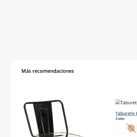
Más recomendaciones
Omitir la galería de productos
Taburete I
select
Color
(E