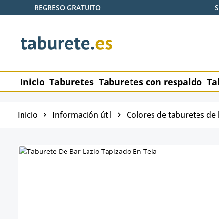
REGRESO GRATUITO
S
tar al contenido principal
Saltar a la búsqueda
Saltar a la navegación principal
Inicio
Taburetes
Taburetes con respaldo
Ta
Inicio
Información útil
Colores de taburetes de 