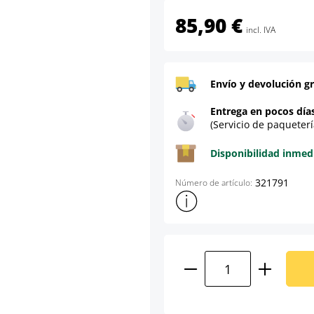
85,90 €
incl. IVA
Envío y devolución gr
Entrega en pocos día
(Servicio de paqueterí
Disponibilidad inmed
321791
Número de artículo:
Mostrar más información sob
Cantidad del prod