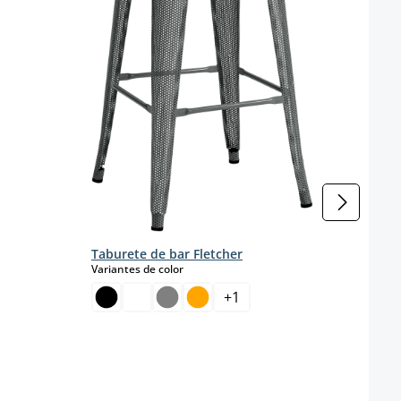
Color 
Taburete de bar Fletcher
select
Variantes de color
+
1