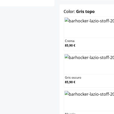
select
Color:
Gris topo
Crema
Crema
85,90 €
Gris oscu
Gris oscuro
85,90 €
Marrón