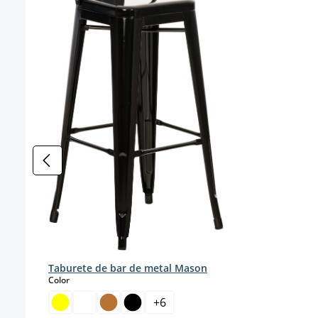
Taburete de bar de metal Mason
select
Color
+
6