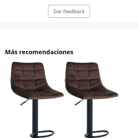
Dar feedback
Omitir la galería de productos
Más recomendaciones