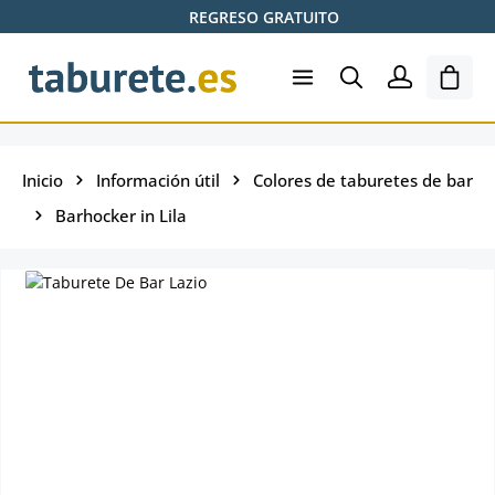
REGRESO GRATUITO
Saltar al contenido principal
El ca
Inicio
Información útil
Colores de taburetes de bar
Barhocker in Lila