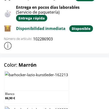
Entrega en pocos días laborables
(Servicio de paquetería)
Entrega rápida
Disponibilidad inmediata
Disponible
102286903
Número de artículo:
Mostrar más información sobre el producto
select
Color:
Marrón
Blanco
Blanco
86,90 €