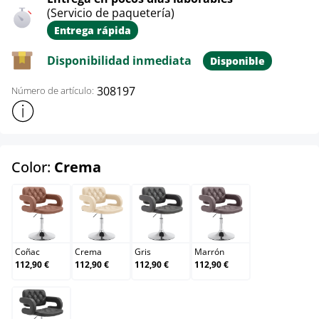
(Servicio de paquetería)
Entrega rápida
Disponibilidad inmediata
Disponible
308197
Número de artículo:
Mostrar más información sobre el producto
select
Color:
Crema
Coñac
Crema
Gris
Marrón
Coñac
Crema
Gris
Marrón
112,90 €
112,90 €
112,90 €
112,90 €