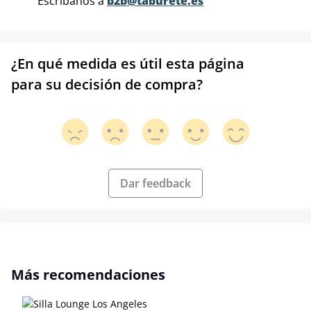
Escríbanos a
b2b@taburete.es
¿En qué medida es útil esta página
para su decisión de compra?
Dar feedback
Omitir la galería de productos
Más recomendaciones