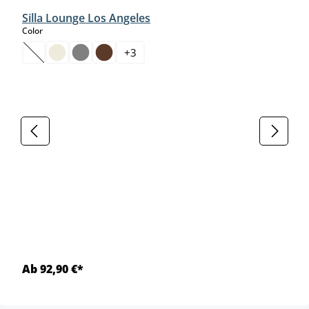
Silla Lounge Los Angeles
select
Color
+
3
(Esta opción no está disponible en este momento.)
Ab 92,90 €*