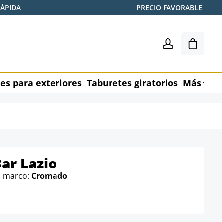
RÁPIDA
PRECIO FAVORABLE
El carr
es para exteriores
Taburetes giratorios
Más
M
ar Lazio
l marco:
Cromado