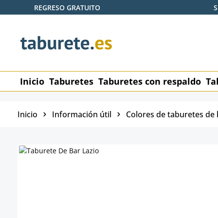
REGRESO GRATUITO
S
tar al contenido principal
Saltar a la búsqueda
Saltar a la navegación principal
Inicio
Taburetes
Taburetes con respaldo
Ta
Inicio
Información útil
Colores de taburetes de 