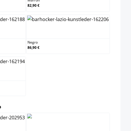
Marrón
82,90 €
a
Negro
Negro
86,90 €
select
o
Cromado