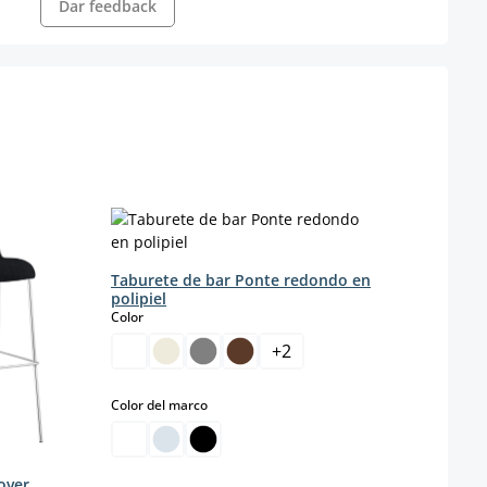
Dar feedback
Taburete de bar Ponte redondo en
polipiel
select
Color
+
2
select
Color del marco
Juego
over,