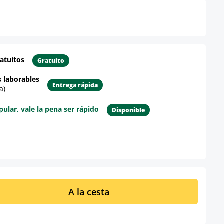
atuitos
Gratuito
s laborables
Entrega rápida
a)
lar, vale la pena ser rápido
Disponible
re el producto
ucto: introduce la cantidad deseada o u
A la cesta