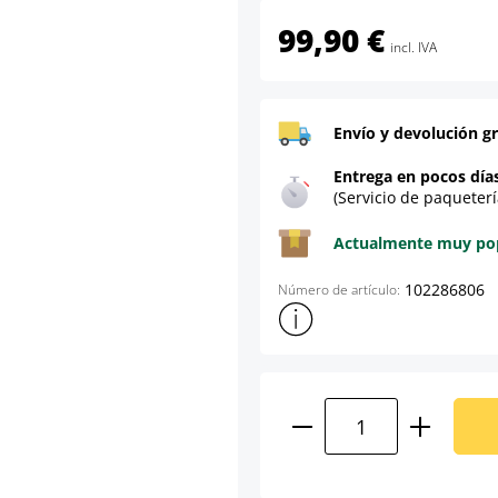
99,90 €
incl. IVA
Envío y devolución gr
Entrega en pocos día
(Servicio de paqueterí
Actualmente muy popu
102286806
Número de artículo:
Mostrar más información sob
Cantidad del prod