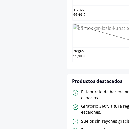
Blanco
99,90 €
Negro
(Esta op
Negro
99,90 €
Productos destacados
El taburete de bar mejor
espacios.
Giratorio 360°, altura re
escalones.
Suelos sin rayones graci