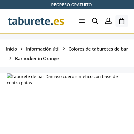
REGRESO GRATUITO
Saltar al contenido principal
El ca
Inicio
Información útil
Colores de taburetes de bar
Barhocker in Orange