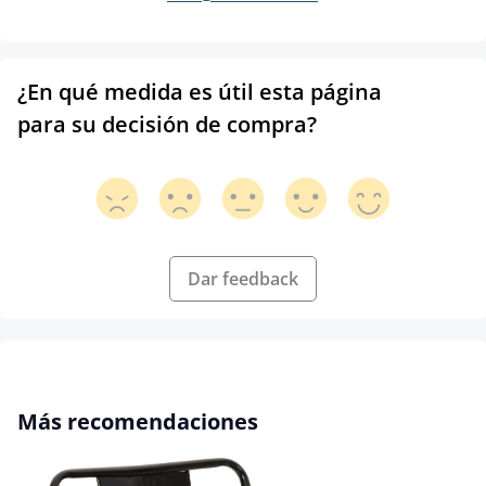
¿En qué medida es útil esta página
para su decisión de compra?
Dar feedback
Omitir la galería de productos
Más recomendaciones