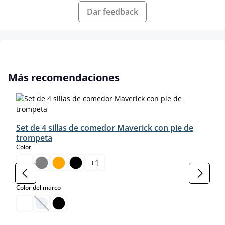
Dar feedback
Omitir la galería de productos
Más recomendaciones
Set de 4 sillas de comedor Maverick con pie de
trompeta
select
Color
+
1
select
Color del marco
(Esta opción no está disponible en este momento.)