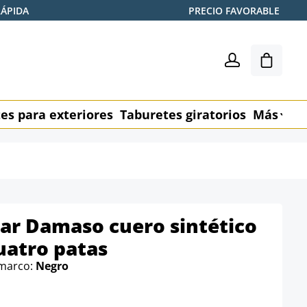
RÁPIDA
PRECIO FAVORABLE
El carr
es para exteriores
Taburetes giratorios
Más
M
ar Damaso cuero sintético
uatro patas
 marco:
Negro