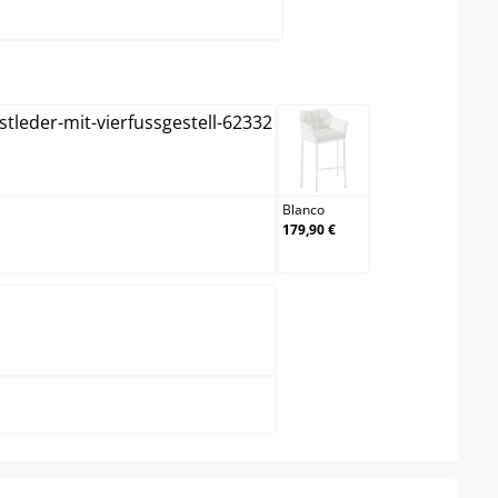
lect
Acero inoxidable
Blanco
Blanco
179,90 €
Negro