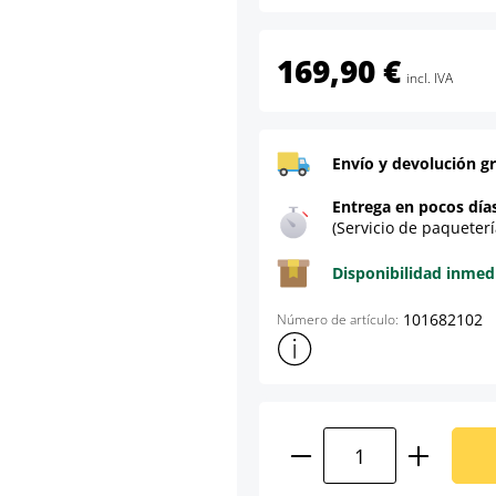
169,90 €
incl. IVA
Envío y devolución gr
Entrega en pocos día
(Servicio de paqueterí
Disponibilidad inmed
101682102
Número de artículo:
Mostrar más información sob
Cantidad del prod