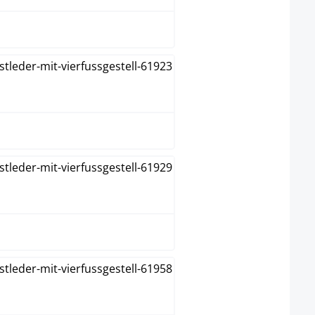
Marrón
Marrón claro
Naranja