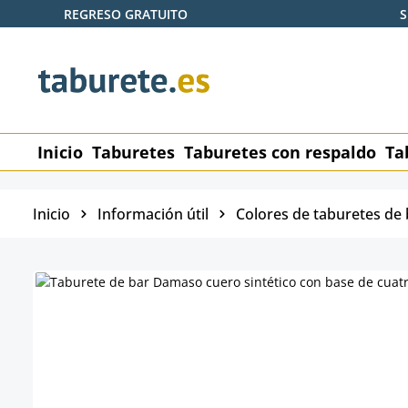
REGRESO GRATUITO
S
tar al contenido principal
Saltar a la búsqueda
Saltar a la navegación principal
Inicio
Taburetes
Taburetes con respaldo
Ta
Inicio
Información útil
Colores de taburetes de 