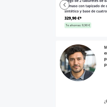
Juego de 2 taburetes de b
Damaso con tapizado de 
sintético y base de cuatr
329,90 €*
Te ahorras: 9,90 €
M
e
p
p
¿