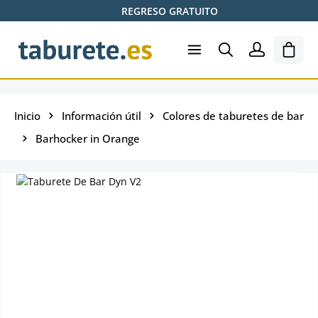
REGRESO GRATUITO
Saltar al contenido principal
El ca
Inicio
Información útil
Colores de taburetes de bar
Barhocker in Orange