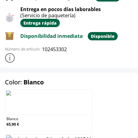
Entrega en pocos días laborables
(Servicio de paquetería)
Entrega rápida
Disponibilidad inmediata
Disponible
102453302
Número de artículo:
Mostrar más información sobre el producto
select
Color:
Blanco
Blanco
Blanco
65,90 €