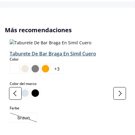
Omitir la galería de productos
Más recomendaciones
Taburete De Bar Braga En Simil Cuero
select
Color
+
3
select
Color del marco
select
Farbe
braun
(Esta opción no está disponible en este momento.)