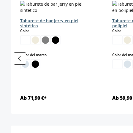
Taburete de bar Jerry en piel
Taburete 
sintético
polipiel
select
select
Color
Color
select
Color del marco
Color del m
Ab 71,90 €*
Ab 59,90
Detalles