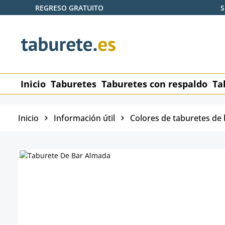
REGRESO GRATUITO
S
tar al contenido principal
Saltar a la búsqueda
Saltar a la navegación principal
Inicio
Taburetes
Taburetes con respaldo
Ta
Inicio
Información útil
Colores de taburetes de 