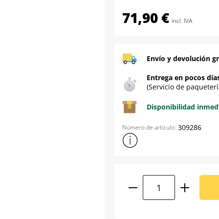
71,90 €
incl. IVA
Envío y devolución gr
Entrega en pocos día
(Servicio de paqueterí
Disponibilidad inmed
309286
Número de artículo:
Mostrar más información sob
Cantidad del prod