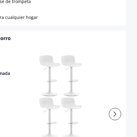
ase de trompeta
ara cualquier hogar
horro
lmada