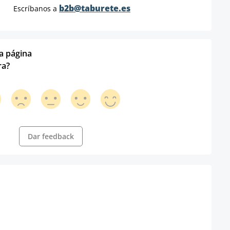
b2b@taburete.es
Escríbanos a
ta página
ra?
Dar feedback