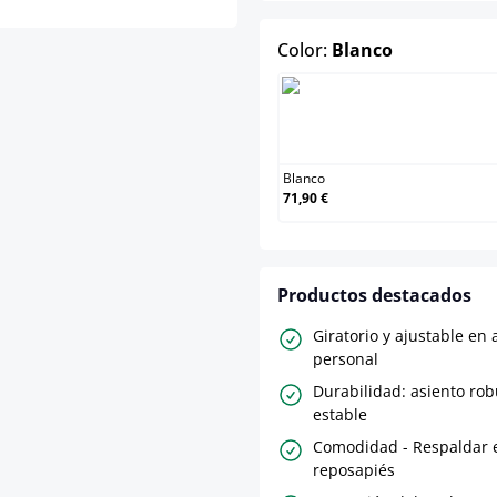
select
Color:
Blanco
Blanco
Blanco
71,90 €
Productos destacados
Giratorio y ajustable en 
personal
Durabilidad: asiento rob
estable
Comodidad - Respaldar 
reposapiés