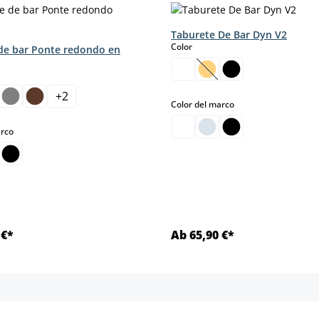
Taburete De Bar Dyn V2
select
Color
de bar Ponte redondo en
(Esta opción no está d
+
2
select
Color del marco
select
arco
 €*
Ab 65,90 €*
Detalles
Detalles