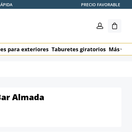
RÁPIDA
PRECIO FAVORABLE
El carr
es para exteriores
Taburetes giratorios
Más
M
Bar Almada