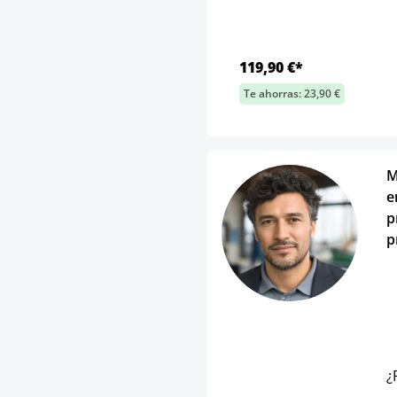
119,90 €*
Te ahorras: 23,90 €
M
e
p
p
¿