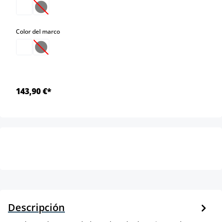
(Esta opción no está disponible en este momento.)
select
Color del marco
(Esta opción no está disponible en este momento.)
143,90 €*
Descripción