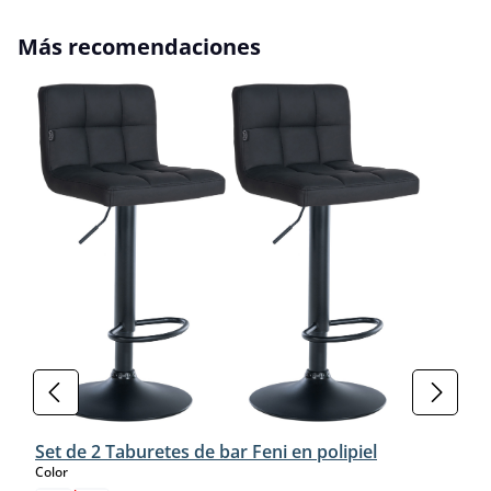
Omitir la galería de productos
Más recomendaciones
Set de 2 Taburetes de bar Feni en polipiel
select
Color