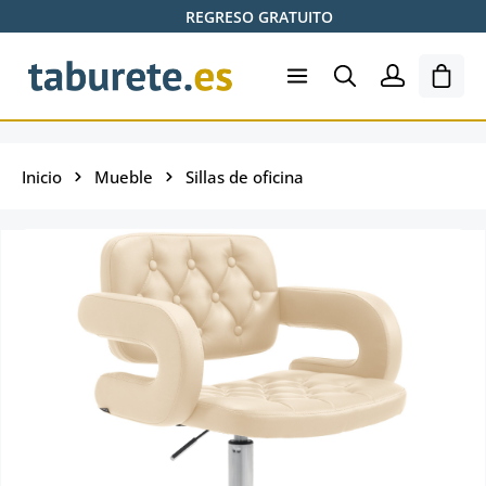
REGRESO GRATUITO
Saltar al contenido principal
El ca
Inicio
Mueble
Sillas de oficina