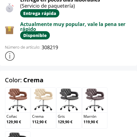
(Servicio de paquetería)
Entrega rápida
Actualmente muy popular, vale la pena ser
rápido
Disponible
308219
Número de artículo:
Mostrar más información sobre el producto
select
Color:
Crema
Coñac
Crema
Gris
Marrón
Coñac
Crema
Gris
Marrón
129,90 €
112,90 €
129,90 €
119,90 €