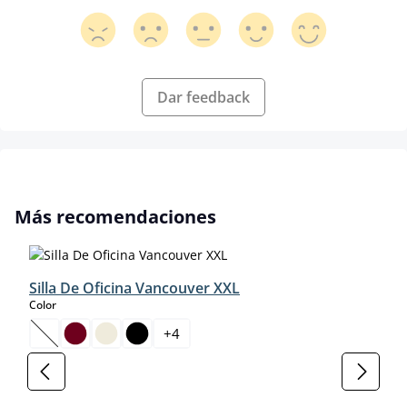
Dar feedback
Omitir la galería de productos
Más recomendaciones
Silla De Oficina Vancouver XXL
select
Color
+
4
(Esta opción no está disponible en este momento.)