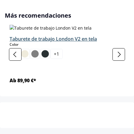
Omitir la galería de productos
Más recomendaciones
Taburete de trabajo London V2 en tela
select
Color
+
1
Ab 89,90 €*