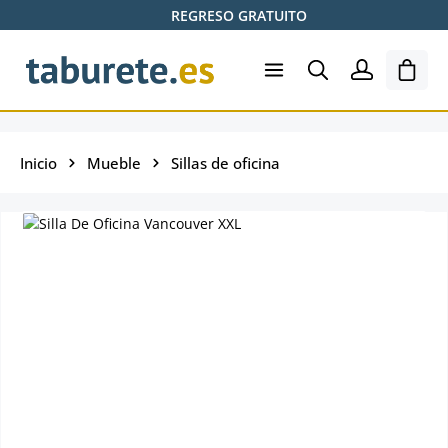
REGRESO GRATUITO
Saltar al contenido principal
El ca
Inicio
Mueble
Sillas de oficina