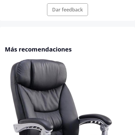
Dar feedback
Omitir la galería de productos
Más recomendaciones