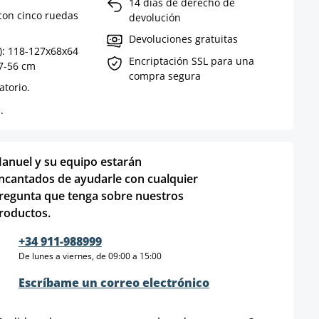
14 días de derecho de
con cinco ruedas
devolución
Devoluciones gratuitas
): 118-127x68x64
Encriptación SSL para una
47-56 cm
compra segura
atorio.
.
anuel y su equipo estarán
ncantados de ayudarle con cualquier
regunta que tenga sobre nuestros
roductos.
+34 911-988999
De lunes a viernes, de 09:00 a 15:00
Escríbame un correo electrónico