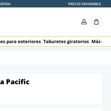
RÁPIDA
PRECIO FAVORABLE
El carr
es para exteriores
Taburetes giratorios
Más
M
na Pacific