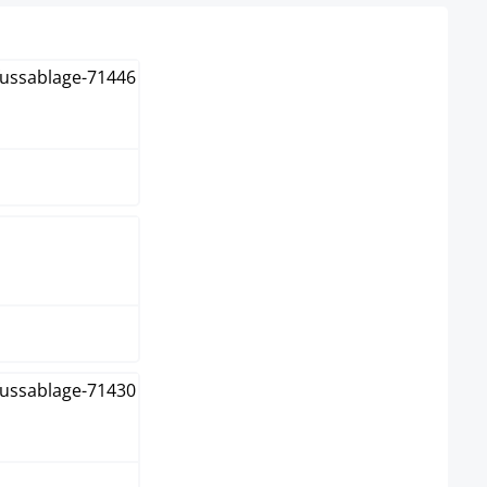
co
ma