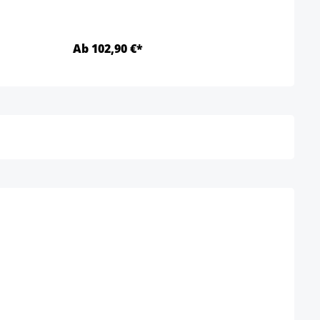
Ab 102,90 €*
Ab 1
Detalles