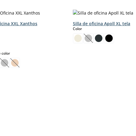
ficina XXL Xanthos
Silla de oficina Apoll XL tela
select
Color
(Esta opción no está d
select
 color
pción no está disponible en este momento.)
sta opción no está disponible en este momento.)
(Esta opción no está disponible en este momento.)
(Esta opción no está disponible en este momento.)