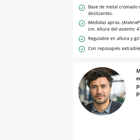
Base de metal cromado 
deslizantes.
Medidas aprox. (AlxAnxP
cm. Altura del asiento: 
Regulable en altura y gir
Con reposapiés extraíble
M
e
p
p