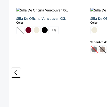
Omitir la galería de productos
Silla De Oficina Vancouver XXL
Silla De O
select
select
Color
Color
+
4
(Esta opción no está disponible en este momento.)
Variantes de
(Esta o
(E