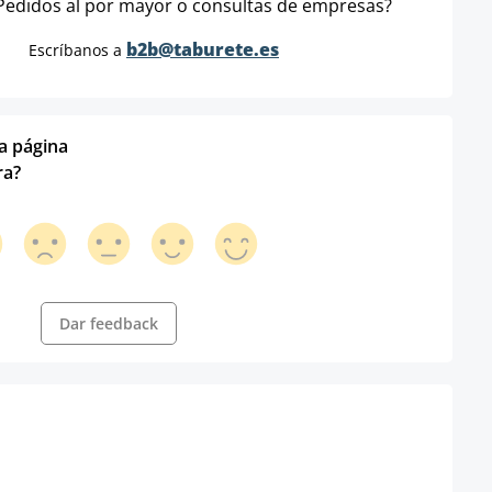
Pedidos al por mayor o consultas de empresas?
b2b@taburete.es
Escríbanos a
ta página
ra?
Dar feedback