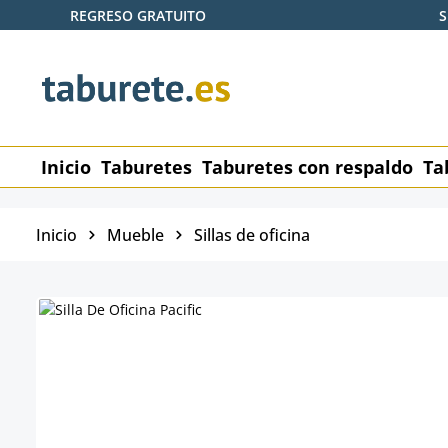
REGRESO GRATUITO
S
tar al contenido principal
Saltar a la búsqueda
Saltar a la navegación principal
Inicio
Taburetes
Taburetes con respaldo
Ta
Inicio
Mueble
Sillas de oficina