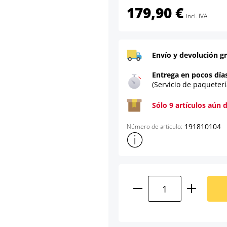
179,90 €
incl. IVA
Envío y devolución gr
Entrega en pocos día
(Servicio de paqueterí
Sólo 9 artículos aún 
191810104
Número de artículo:
Mostrar más información sob
Cantidad del prod