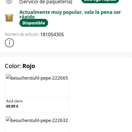
(Servicio de paquetería)
Actualmente muy popular, vale la pena ser
rápido
Disponible
181054305
Número de artículo:
Mostrar más información sobre el producto
select
Color:
Rojo
Azul claro
Azul claro
69,90 €
Blanco