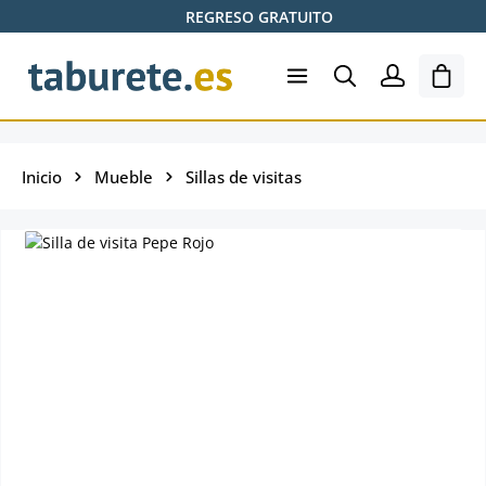
REGRESO GRATUITO
Saltar al contenido principal
El ca
Inicio
Mueble
Sillas de visitas