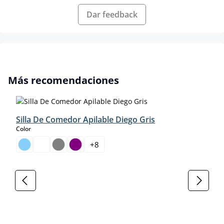
Dar feedback
Omitir la galería de productos
Más recomendaciones
Silla De Comedor Apilable Diego Gris
select
Color
+
8