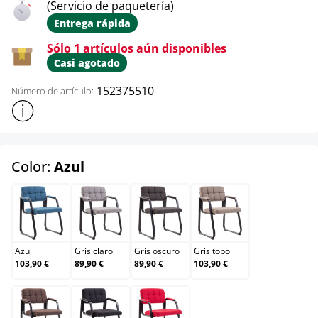
(Servicio de paquetería)
Entrega rápida
Sólo 1 artículos aún disponibles
Casi agotado
152375510
Número de artículo:
Mostrar más información sobre el producto
select
Color:
Azul
Azul
Gris claro
Gris oscuro
Gris topo
Azul
Gris claro
Gris oscuro
Gris topo
103,90 €
89,90 €
89,90 €
103,90 €