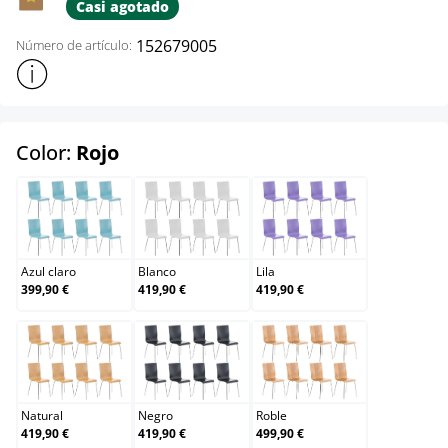
Casi agotado
152679005
Número de artículo:
Mostrar más información sobre el producto
select
Color:
Rojo
Azul claro
Blanco
Lila
Azul claro
Blanco
Lila
399,90 €
419,90 €
419,90 €
Natural
Negro
Roble
Natural
Negro
Roble
419,90 €
419,90 €
499,90 €