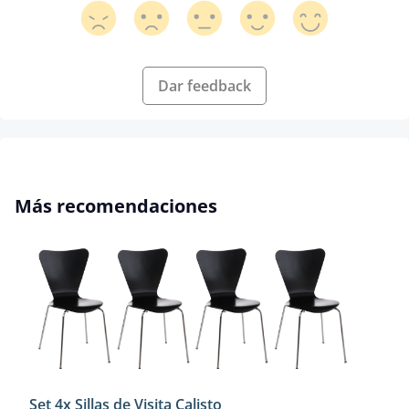
Dar feedback
Omitir la galería de productos
Más recomendaciones
Set 4x Sillas de Visita Calisto