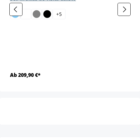
select
Color
+
5
Ab 209,90 €*