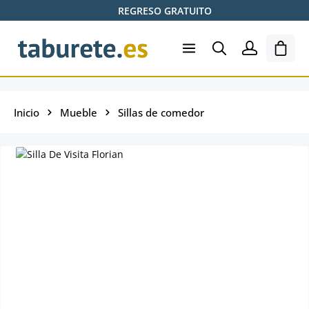
REGRESO GRATUITO
Saltar al contenido principal
El ca
Inicio
Mueble
Sillas de comedor