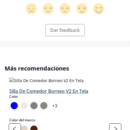
Dar feedback
Omitir la galería de productos
Más recomendaciones
Silla De Comedor Borneo V2 En Tela
select
Color
+
3
select
Color del marco