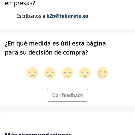
empresas?
Escríbanos a
b2b@taburete.es
¿En qué medida es útil esta página
para su decisión de compra?
Dar feedback
Omitir la galería de productos
Más recomendaciones