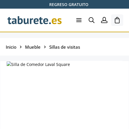
REGRESO GRATUITO
Saltar al contenido principal
El ca
Inicio
Mueble
Sillas de visitas