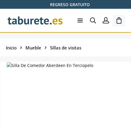
REGRESO GRATUITO
Saltar al contenido principal
El ca
Inicio
Mueble
Sillas de visitas