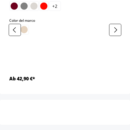
+
2
select
Color del marco
Ab 42,90 €*