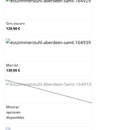
Gris oscuro
Gris oscuro
129,90 €
Marrón
Marrón
139,90 €
Negro
(Esta opción no está disponible en este momen
Mostrar
opciones
disponibles