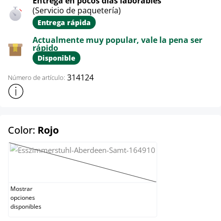
Entrega en pocos días laborables
(Servicio de paquetería)
Entrega rápida
Actualmente muy popular, vale la pena ser
rápido
Disponible
314124
Número de artículo:
Mostrar más información sobre el producto
select
Color:
Rojo
Amarillo
(Esta opción no está disponible en este momen
Mostrar
opciones
disponibles