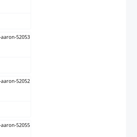
o
n
ja