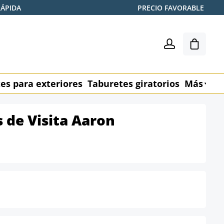
RÁPIDA
PRECIO FAVORABLE
El carr
es para exteriores
Taburetes giratorios
Más
M
s de Visita Aaron