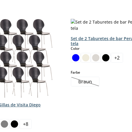
Set de 2 Taburetes de bar Per
tela
select
Color
+
2
select
Farbe
braun
(Esta opción no está di
Sillas de Visita Diego
+
8