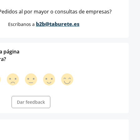
Pedidos al por mayor o consultas de empresas?
b2b@taburete.es
Escríbanos a
ta página
ra?
Dar feedback