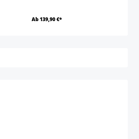
Ab 139,90 €*
Ab 2
Detalles