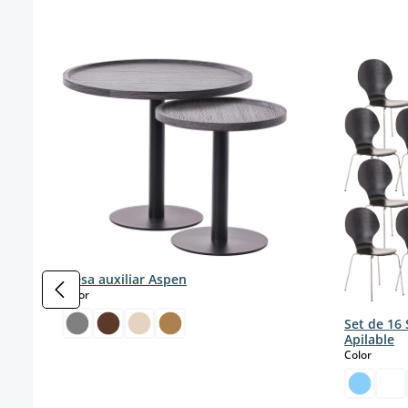
Omitir la galería de productos
Mesa auxiliar Aspen
select
Color
Set de 16 
Apilable
select
Color