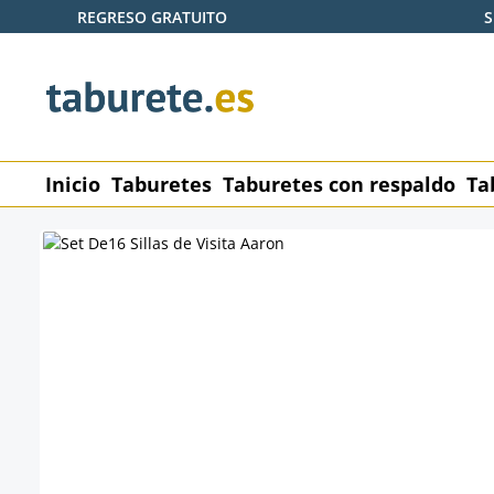
REGRESO GRATUITO
S
tar al contenido principal
Saltar a la búsqueda
Saltar a la navegación principal
Inicio
Taburetes
Taburetes con respaldo
Ta