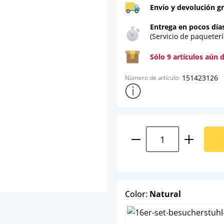
Envío y devolución gr
Entrega en pocos día
(Servicio de paqueterí
Sólo 9 artículos aún 
151423126
Número de artículo:
Mostrar más información sob
Cantidad del prod
select
Color:
Natural