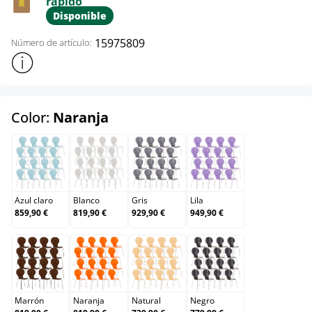
rápido
Disponible
15975809
Número de artículo:
Mostrar más información sobre el producto
select
Color:
Naranja
Azul claro
Blanco
Gris
Lila
Azul claro
Blanco
Gris
Lila
859,90 €
819,90 €
929,90 €
949,90 €
Marrón
Naranja
Natural
Negro
Marrón
Naranja
Natural
Negro