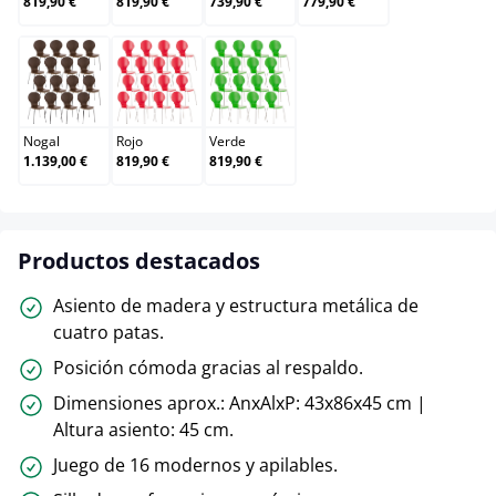
819,90 €
819,90 €
739,90 €
779,90 €
Nogal
Rojo
Verde
Nogal
Rojo
Verde
1.139,00 €
819,90 €
819,90 €
Productos destacados
Asiento de madera y estructura metálica de
cuatro patas.
Posición cómoda gracias al respaldo.
Dimensiones aprox.: AnxAlxP: 43x86x45 cm |
Altura asiento: 45 cm.
Juego de 16 modernos y apilables.