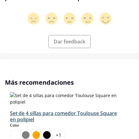
Dar feedback
Omitir la galería de productos
Más recomendaciones
Set de 4 sillas para comedor Toulouse Square
en polipiel
select
Color
+
1