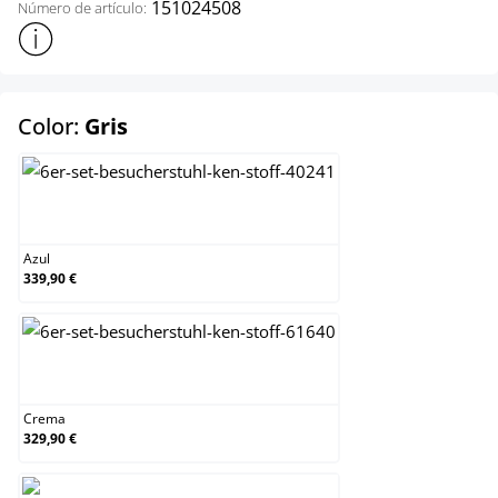
151024508
Número de artículo:
Mostrar más información sobre el producto
select
Color:
Gris
Azul
Azul
339,90 €
Crema
Crema
329,90 €