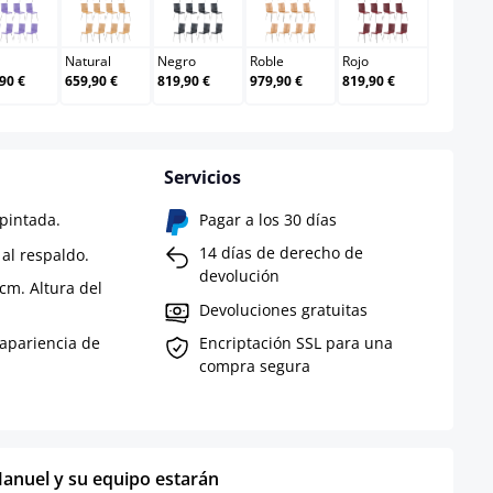
Lila
Natural
Negro
Roble
Rojo
Natural
Negro
Roble
Rojo
90 €
659,90 €
819,90 €
979,90 €
819,90 €
Servicios
pintada.
Pagar a los 30 días
14 días de derecho de
al respaldo.
devolución
 cm. Altura del
Devoluciones gratuitas
 apariencia de
Encriptación SSL para una
compra segura
anuel y su equipo estarán