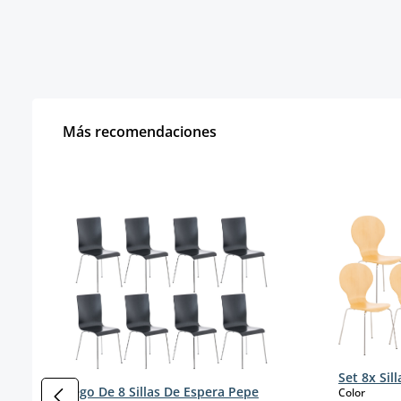
Más recomendaciones
Omitir la galería de productos
Set 8x Sil
Juego De 8 Sillas De Espera Pepe
select
Color