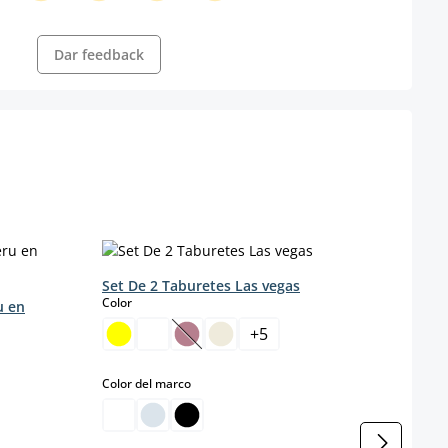
Dar feedback
Set De 2 Taburetes Las vegas
select
Color
u en
Set d
Polip
+
5
s
Color
(Esta opción no está disponible en est
select
Color del marco