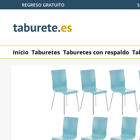
REGRESO GRATUITO
S
tar al contenido principal
Saltar a la búsqueda
Saltar a la navegación principal
Inicio
Taburetes
Taburetes con respaldo
Ta