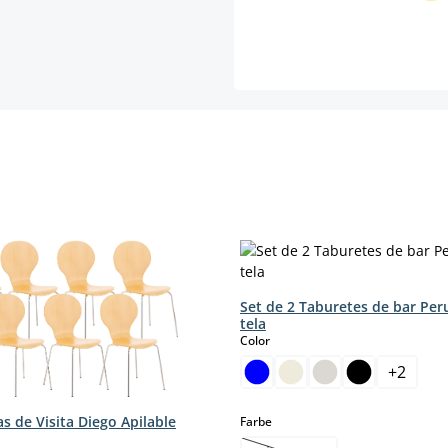
Set de 2 Taburetes de bar Per
tela
select
Color
+
2
las de Visita Diego Apilable
select
Farbe