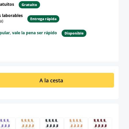
atuitos
Gratuito
s laborables
Entrega rápida
a)
lar, vale la pena ser rápido
Disponible
re el producto
ucto: introduce la cantidad deseada o u
A la cesta