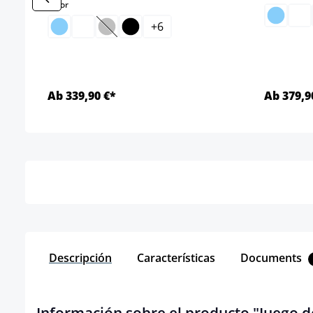
select
Color
+
6
(Esta opción no está disponible en este mo
Ab 339,90 €*
Ab 379,9
Detalles
Descripción
Características
Documents