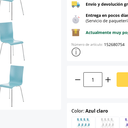
Envío y devolución gr
Entrega en pocos día
(Servicio de paqueterí
Actualmente muy popu
152680754
Número de artículo:
Mostrar más información sob
Cantidad del prod
select
Color:
Azul claro