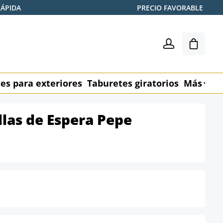
RÁPIDA
PRECIO FAVORABLE
El carr
es para exteriores
Taburetes giratorios
Más
M
llas de Espera Pepe