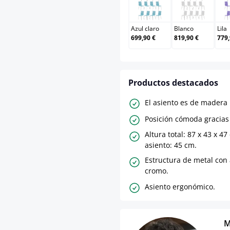
Azul claro
Blanco
Azul claro
Blanco
Lila
699,90 €
819,90 €
779,
Productos destacados
El asiento es de madera 
Posición cómoda gracias 
Altura total: 87 x 43 x 47
asiento: 45 cm.
Estructura de metal con
cromo.
Asiento ergonómico.
M