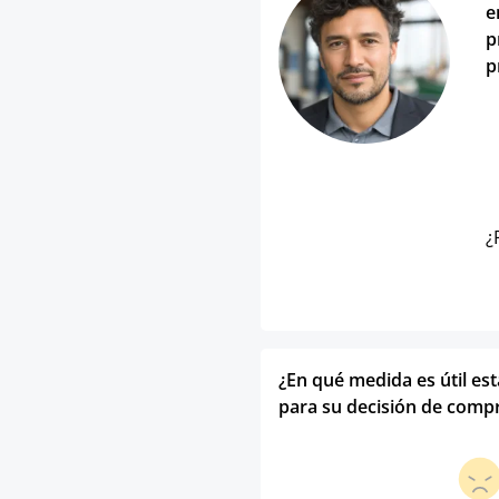
e
p
p
¿
¿En qué medida es útil es
para su decisión de comp