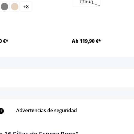
braun
(Esta opción no está di
+
8
mento.)
0 €*
Ab 119,90 €*
Detalles
Detalles
Advertencias de seguridad
1