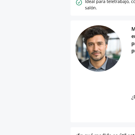
Ideal para teletrabajo, c
salón.
M
e
p
p
¿