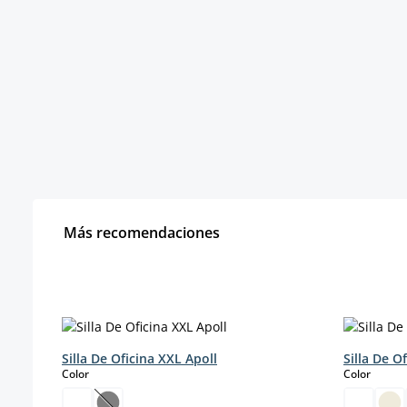
Más recomendaciones
Omitir la galería de productos
Silla De Oficina XXL Apoll
Silla De O
select
select
Color
Color