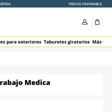
RÁPIDA
PRECIO FAVORABLE
El carr
es para exteriores
Taburetes giratorios
Más
M
Trabajo Medica