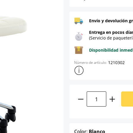
Envío y devolución gr
Entrega en pocos día
(Servicio de paqueterí
Disponibilidad inmed
1210302
Número de artículo:
Mostrar más información sob
Cantidad del prod
select
Color:
Blanco