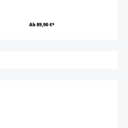
Ab 89,90 €*
Ab 1
Detalles