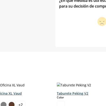
¿En qué medida es útil es
para su decisión de comp
ficina XL Vaud
Taburete Peking V2
select
Color
+
2