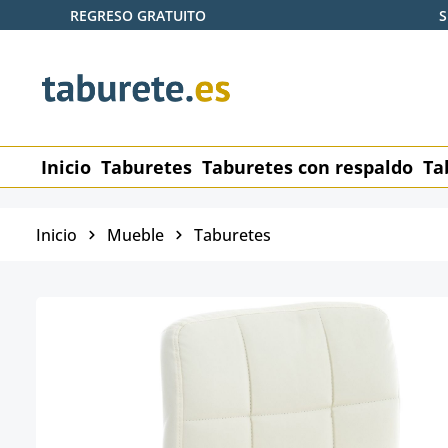
REGRESO GRATUITO
S
tar al contenido principal
Saltar a la búsqueda
Saltar a la navegación principal
Inicio
Taburetes
Taburetes con respaldo
Ta
Inicio
Mueble
Taburetes