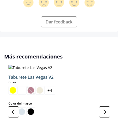
Dar feedback
Omitir la galería de productos
Más recomendaciones
Taburete Las Vegas V2
select
Color
+
4
(Esta opción no está disponible en este momento.)
select
Color del marco