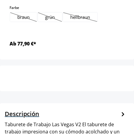
select
Farbe
braun
grün
hellbraun
(Esta opción no está disponible en este momento.)
(Esta opción no está disponible en este momen
(Esta opción no está disponib
Ab 77,90 €*
Descripción
Taburete de Trabajo Las Vegas V2 El taburete de
trabajo impresiona con su cómodo acolchado y un