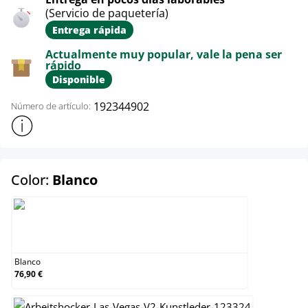
(Servicio de paquetería)
Entrega rápida
Actualmente muy popular, vale la pena ser
rápido
Disponible
192344902
Número de artículo:
Mostrar más información sobre el producto
select
Color:
Blanco
Blanco
Blanco
76,90 €