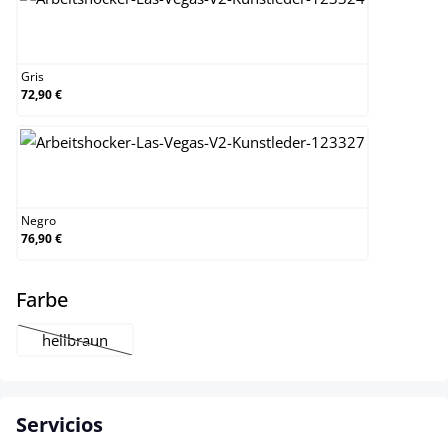
Gris
Gris
72,90 €
Negro
Negro
76,90 €
select
Farbe
hellbraun
(Esta opción no está disponible en este momento.)
Servicios