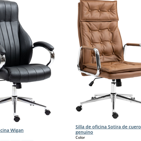
Silla de oficina Sotira de cuero
ficina Wigan
genuino
select
Color