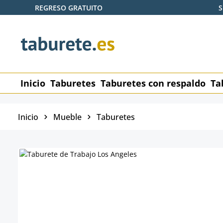
REGRESO GRATUITO
S
tar al contenido principal
Saltar a la búsqueda
Saltar a la navegación principal
Inicio
Taburetes
Taburetes con respaldo
Ta
Inicio
Mueble
Taburetes