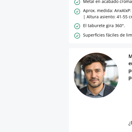
Metal en acabado croma
Aprox. medida: AnxAlxP: 
| Altura asiento: 41-55 
El taburete gira 360°.
Superficies fáciles de li
M
e
p
p
¿