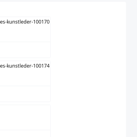
rema
is
arrón