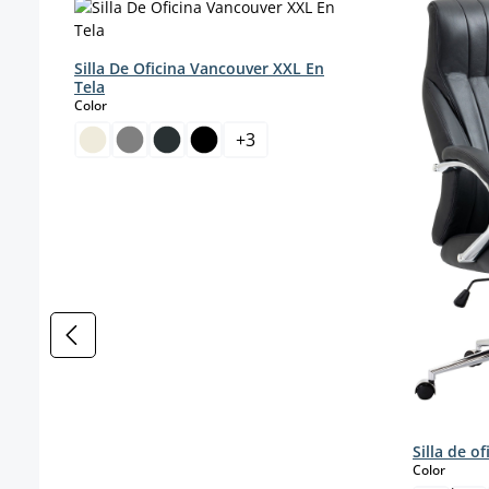
Silla De Oficina Vancouver XXL En
Tela
select
Color
+
3
Silla de o
select
Color