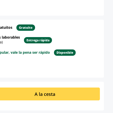
atuitos
Gratuito
s laborables
Entrega rápida
a)
lar, vale la pena ser rápido
Disponible
re el producto
ucto: introduce la cantidad deseada o u
A la cesta