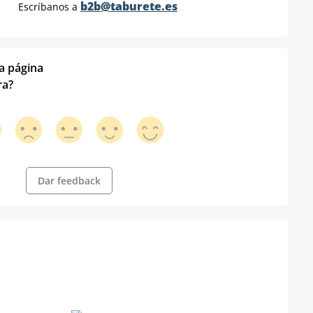
b2b@taburete.es
Escríbanos a
ta página
ra?
Dar feedback