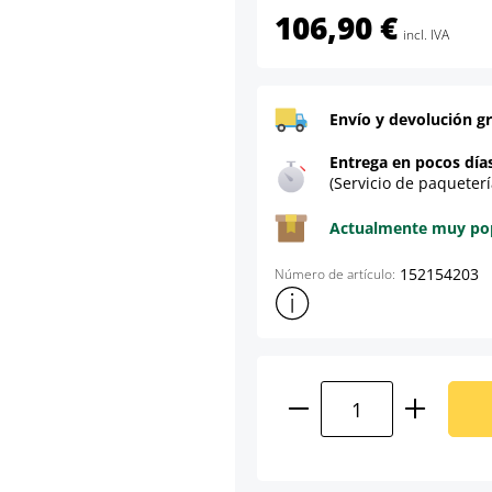
106,90 €
incl. IVA
Envío y devolución gr
Entrega en pocos día
(Servicio de paqueterí
Actualmente muy popu
152154203
Número de artículo:
Mostrar más información sob
Cantidad del prod