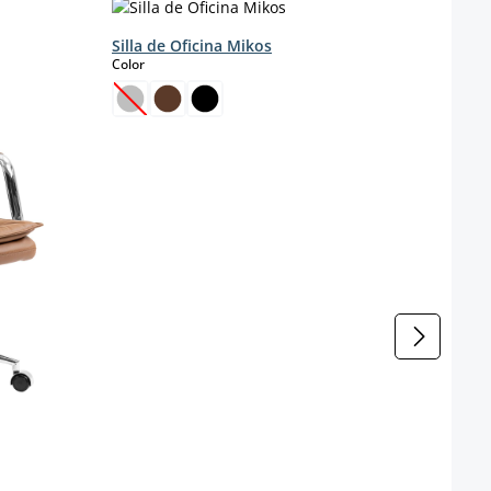
Silla de Oficina Mikos
select
Color
Silla
genu
s
Color
(Esta opción no está disponible en este momento