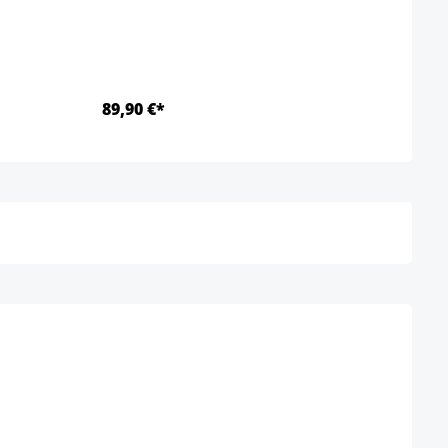
89,90 €*
Ab 2
Detalles