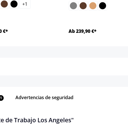
+
1
sta opción no está disponible en este momento.)
0 €*
Ab 239,90 €*
Detalles
Detalles
Advertencias de seguridad
1
e de Trabajo Los Angeles"