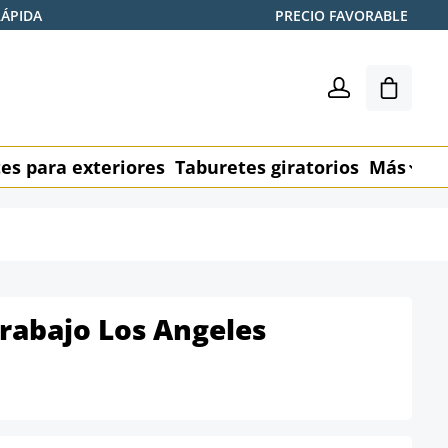
RÁPIDA
PRECIO FAVORABLE
El carr
es para exteriores
Taburetes giratorios
Más
M
rabajo Los Angeles