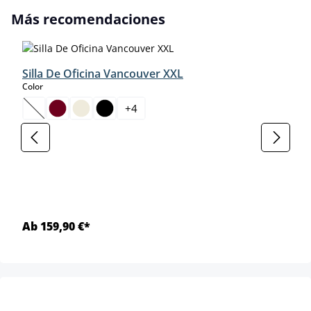
Omitir la galería de productos
Más recomendaciones
Silla De Oficina Vancouver XXL
select
Color
+
4
(Esta opción no está disponible en este momento.)
Ab 159,90 €*