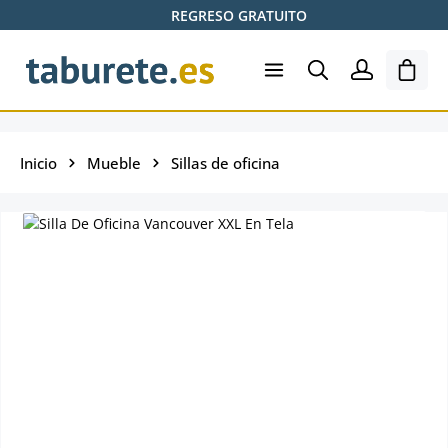
REGRESO GRATUITO
Saltar al contenido principal
El ca
Inicio
Mueble
Sillas de oficina