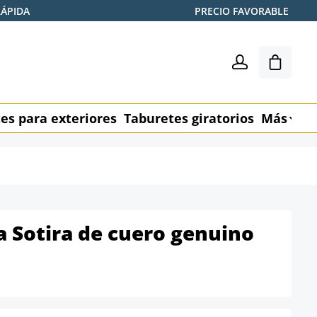
RÁPIDA
PRECIO FAVORABLE
El carr
es para exteriores
Taburetes giratorios
Más
M
na Sotira de cuero genuino