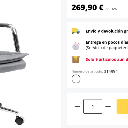
269,90 €
incl. IVA
Envío y devolución gr
Entrega en pocos día
(Servicio de paqueterí
Sólo 9 artículos aún 
314994
Número de artículo:
Mostrar más información sob
Cantidad del prod