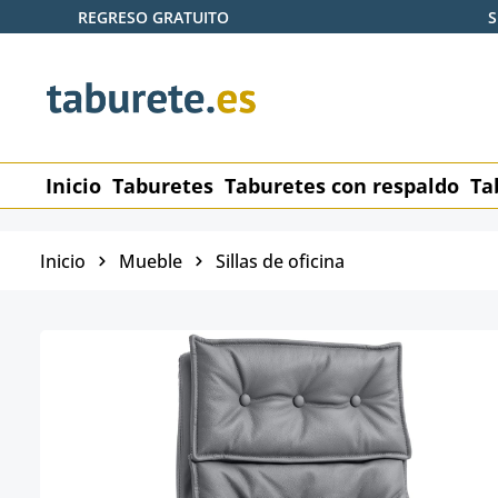
REGRESO GRATUITO
S
tar al contenido principal
Saltar a la búsqueda
Saltar a la navegación principal
Inicio
Taburetes
Taburetes con respaldo
Ta
Inicio
Mueble
Sillas de oficina