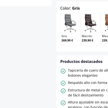
select
Color:
Gris
Gris
Marrón
Gris
Marrón
Marr
269,90 €
239,90 €
239,
Productos destacados
Tapicería de cuero de al
botones elegantes
Respaldo alto con form
Estructura de metal en 
de fácil deslizamiento
Altura ajustable sin esc
giratoria, con función de