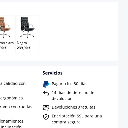
Marrón claro
Negro
ón claro
Negro
90 €
239,90 €
Servicios
ta calidad con
Pagar a los 30 días
14 días de derecho de
a ergonómica
devolución
cromo con ruedas
Devoluciones gratuitas
Encriptación SSL para una
alonamientos,
compra segura
 inclinación