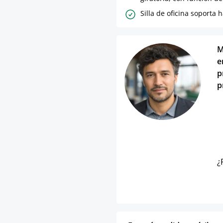
Silla de oficina soporta 
M
e
p
p
¿