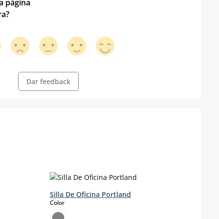
ta página
ra?
Dar feedback
Silla De Oficina Portland
Silla
select
s
Color
Color