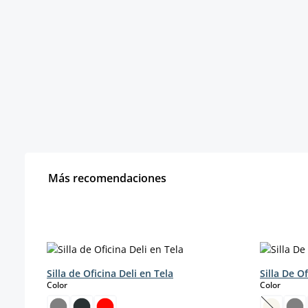
Más recomendaciones
Omitir la galería de productos
Silla de Oficina Deli en Tela
Silla De O
select
select
Color
Color