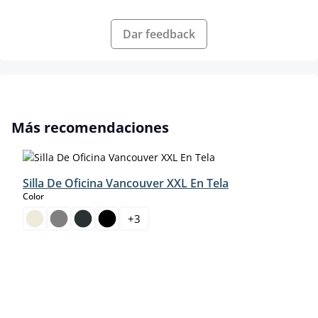
Dar feedback
Omitir la galería de productos
Más recomendaciones
Silla De Oficina Vancouver XXL En Tela
select
Color
+
3