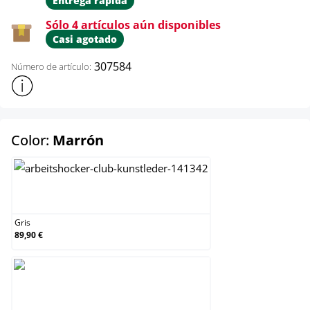
Entrega rápida
Sólo 4 artículos aún disponibles
Casi agotado
307584
Número de artículo:
Mostrar más información sobre el producto
select
Color:
Marrón
Gris
Gris
89,90 €
Marrón