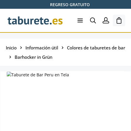
REGRESO GRATUITO
Saltar al contenido principal
El ca
Inicio
Información útil
Colores de taburetes de bar
Barhocker in Grün