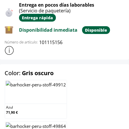
Entrega en pocos días laborables
(Servicio de paquetería)
Entrega rápida
Disponibilidad inmediata
Disponible
101115156
Número de artículo:
Mostrar más información sobre el producto
select
Color:
Gris oscuro
Azul
Azul
71,90 €