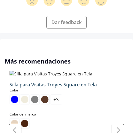
Dar feedback
Omitir la galería de productos
Más recomendaciones
Silla para Visitas Troyes Square en Tela
select
Color
+
3
select
Color del marco