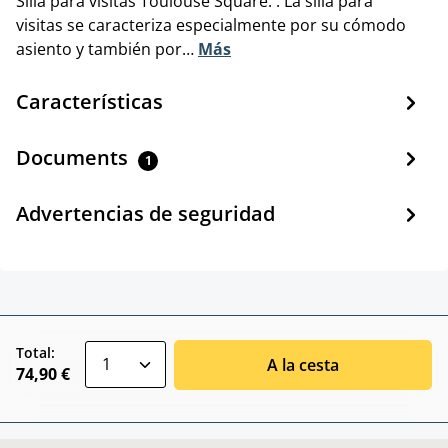
Silla para visitas Toulouse Square. . La silla para
visitas se caracteriza especialmente por su cómodo
asiento y también por…
Más
Características
Documents
1
Advertencias de seguridad
zentheme.component.product.quantitySele
Total:
A la cesta
74,90 €