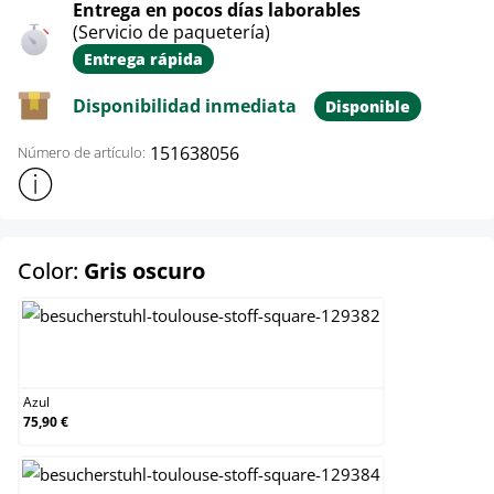
Entrega en pocos días laborables
(Servicio de paquetería)
Entrega rápida
Disponibilidad inmediata
Disponible
151638056
Número de artículo:
Mostrar más información sobre el producto
select
Color:
Gris oscuro
Azul
Azul
75,90 €