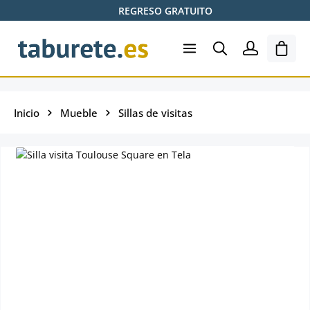
REGRESO GRATUITO
Saltar al contenido principal
El ca
Inicio
Mueble
Sillas de visitas