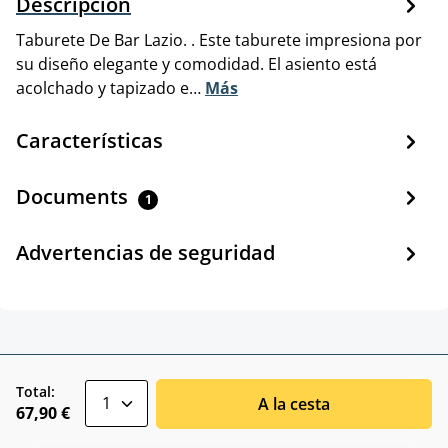
Descripción
Taburete De Bar Lazio. . Este taburete impresiona por
su diseño elegante y comodidad. El asiento está
acolchado y tapizado e…
Más
Características
Documents
1
Advertencias de seguridad
zentheme.component.product.quantitySele
Total:
A la cesta
67,90 €