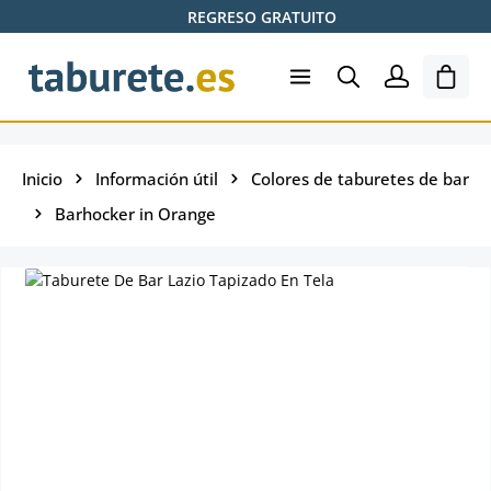
REGRESO GRATUITO
Saltar al contenido principal
El ca
Inicio
Información útil
Colores de taburetes de bar
Barhocker in Orange