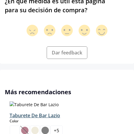
¿En qué medida es útil esta página
para su decisión de compra?
Dar feedback
Omitir la galería de productos
Más recomendaciones
Taburete De Bar Lazio
select
Color
+
5
(Esta opción no está disponible en este momento.)