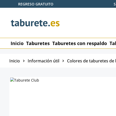
REGRESO GRATUITO
S
tar al contenido principal
Saltar a la búsqueda
Saltar a la navegación principal
Inicio
Taburetes
Taburetes con respaldo
Ta
Inicio
Información útil
Colores de taburetes de 