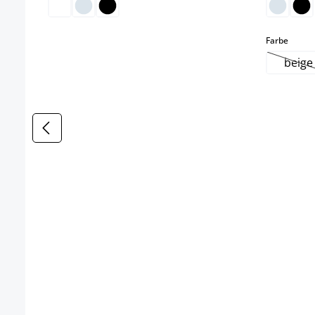
select
Farbe
beige
(Es