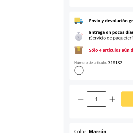
Envío y devolución gr
Entrega en pocos día
(Servicio de paqueterí
Sólo 4 artículos aún 
318182
Número de artículo:
Mostrar más información sob
Cantidad del prod
select
Color:
Marrón