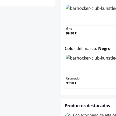
Gris
Gris
99,90 €
se
Color del marco:
Negro
Croma
Cromado
99,90 €
Productos destacados
Con acolchado de alta c