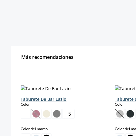
Más recomendaciones
Omitir la galería de productos
Taburete De Bar Lazio
Taburete 
select
select
Color
Color
+
5
(Esta opción no está disponible en este momento
(Esta o
select
Color del marco
Color del m