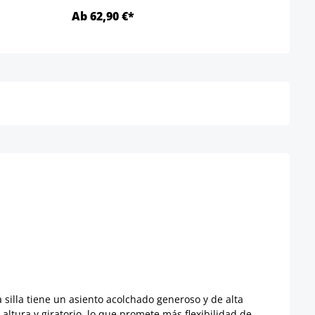
Ab 62,90 €*
Ab 7
Detalles
silla tiene un asiento acolchado generoso y de alta
altura y giratorio, lo que promete más flexibilidad de