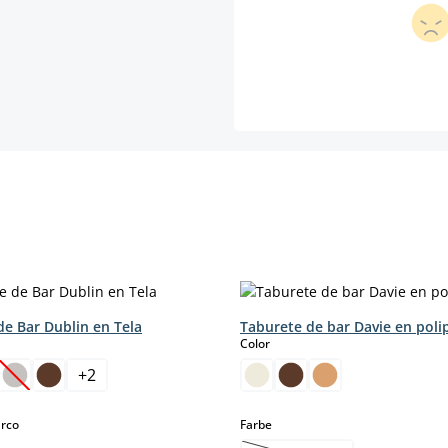
de Bar Dublin en Tela
Taburete de bar Davie en polip
select
Color
+
2
.)
pción no está disponible en este momento.)
(Esta opción no está disponible en este momento.)
select
select
arco
Farbe