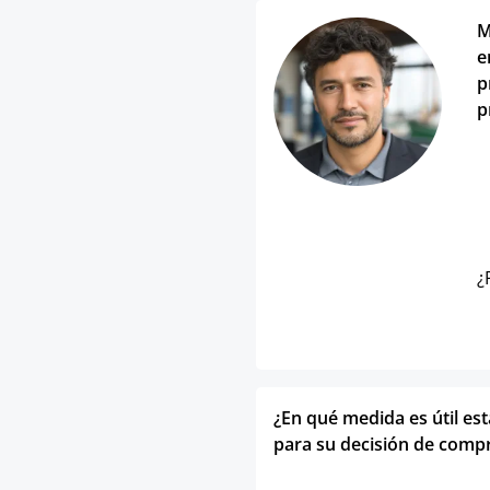
M
e
p
p
¿
¿En qué medida es útil es
para su decisión de comp