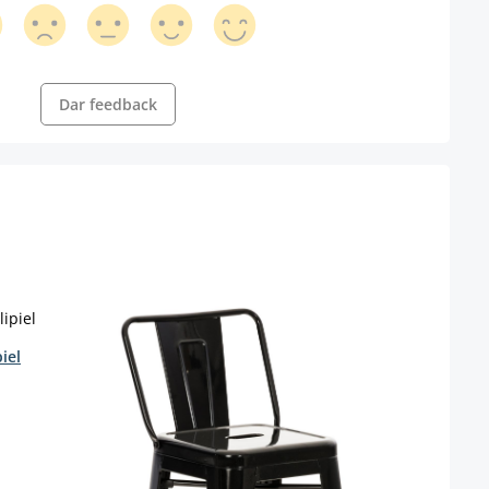
Dar feedback
iel
Tabur
s
Color