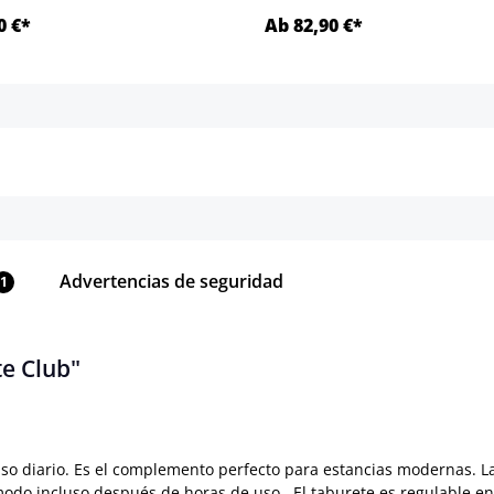
0 €*
Ab 82,90 €*
Detalles
Detalles
Advertencias de seguridad
1
te Club"
so diario. Es el complemento perfecto para estancias modernas. La 
ómodo incluso después de horas de uso. El taburete es regulable en 