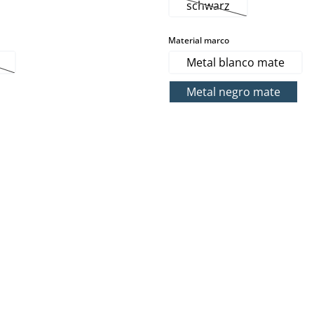
schwarz
(Esta opción no está d
select
Material marco
Metal blanco mate
ta opción no está disponible en este momento.)
Metal negro mate