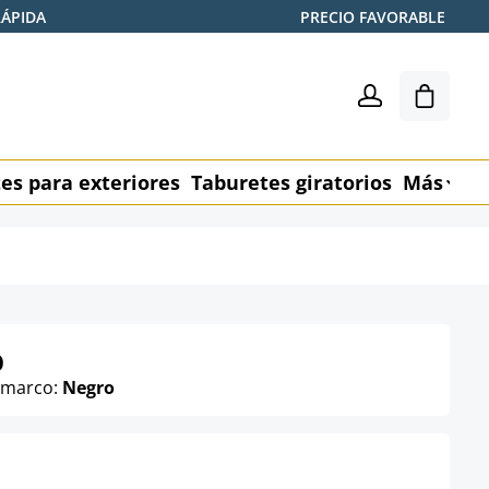
RÁPIDA
PRECIO FAVORABLE
El carr
es para exteriores
Taburetes giratorios
Más
M
b
l marco:
Negro