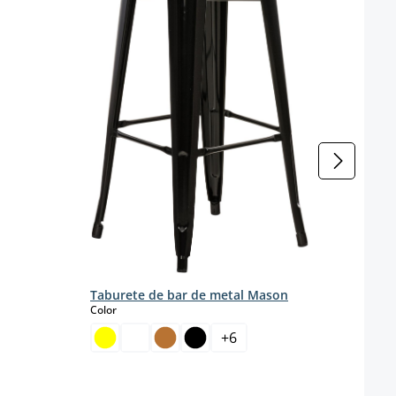
isponible en este momento.)
Taburete de bar de metal Mason
select
Color
+
6