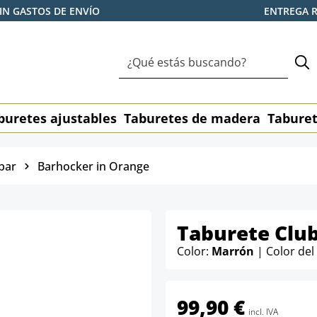
IN GASTOS DE ENVÍO
ENTREGA 
buretes ajustables
Taburetes de madera
Taburet
bar
Barhocker in Orange
Taburete Clu
Color:
Marrón
| Color de
99,90 €
incl. IVA