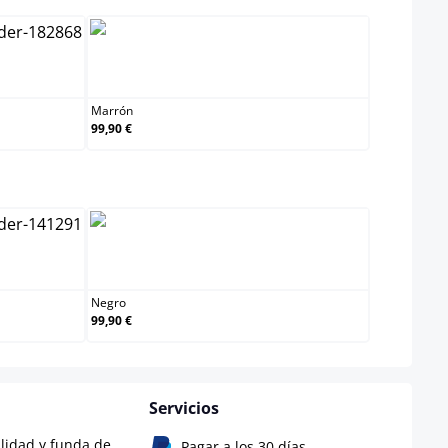
Marrón
Marrón
99,90 €
lect
do
Negro
Negro
99,90 €
Servicios
alidad y funda de
Pagar a los 30 días