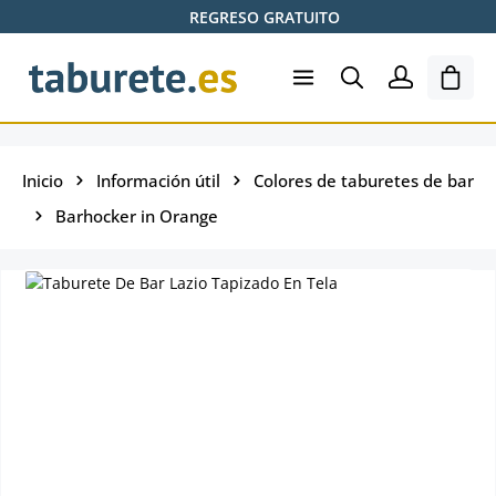
REGRESO GRATUITO
Saltar al contenido principal
El ca
Inicio
Información útil
Colores de taburetes de bar
Barhocker in Orange