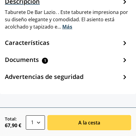
Descripción
Taburete De Bar Lazio. . Este taburete impresiona por
su diseño elegante y comodidad. El asiento está
acolchado y tapizado e…
Más
Características
Documents
1
Advertencias de seguridad
zentheme.component.product.quantitySele
Total:
A la cesta
67,90 €