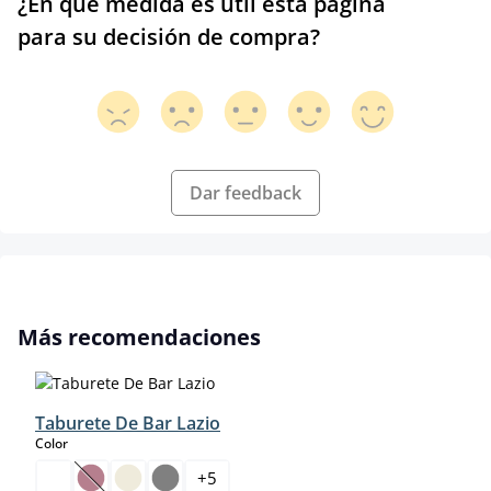
¿En qué medida es útil esta página
para su decisión de compra?
Dar feedback
Omitir la galería de productos
Más recomendaciones
Taburete De Bar Lazio
select
Color
+
5
(Esta opción no está disponible en este momento.)