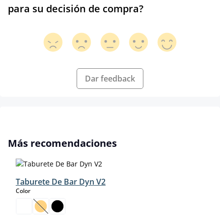
para su decisión de compra?
Dar feedback
Omitir la galería de productos
Más recomendaciones
Taburete De Bar Dyn V2
select
Color
(Esta opción no está disponible en este momento.)