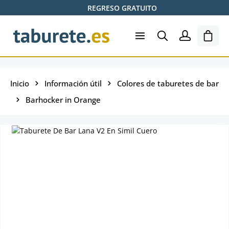
REGRESO GRATUITO
Saltar al contenido principal
El ca
Inicio
Información útil
Colores de taburetes de bar
Barhocker in Orange