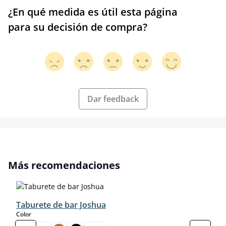
¿En qué medida es útil esta página
para su decisión de compra?
Dar feedback
Omitir la galería de productos
Más recomendaciones
Taburete de bar Joshua
select
Color