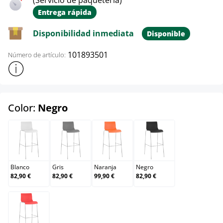
(Servicio de paquetería)
Entrega rápida
Disponibilidad inmediata
Disponible
101893501
Número de artículo:
Mostrar más información sobre el producto
select
Color:
Negro
Blanco
Gris
Naranja
Negro
Blanco
Gris
Naranja
Negro
82,90 €
82,90 €
99,90 €
82,90 €
Rojo