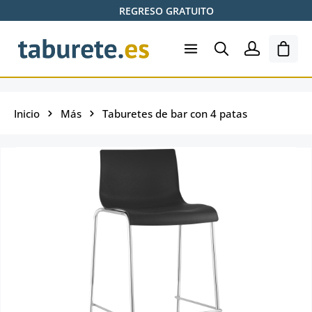
REGRESO GRATUITO
Saltar al contenido principal
El ca
Inicio
Más
Taburetes de bar con 4 patas