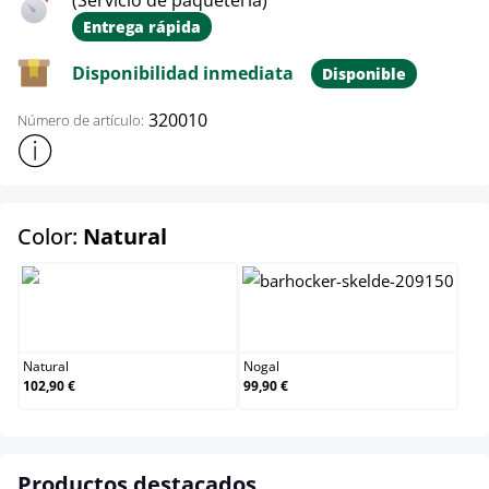
(Servicio de paquetería)
Entrega rápida
Disponibilidad inmediata
Disponible
320010
Número de artículo:
Mostrar más información sobre el producto
select
Color:
Natural
Natural
Nogal
Natural
Nogal
102,90 €
99,90 €
Productos destacados