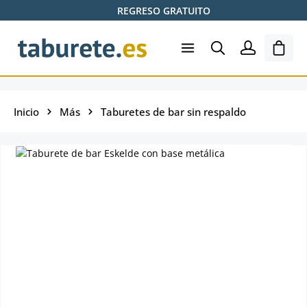
REGRESO GRATUITO
Saltar al contenido principal
El ca
Inicio
Más
Taburetes de bar sin respaldo