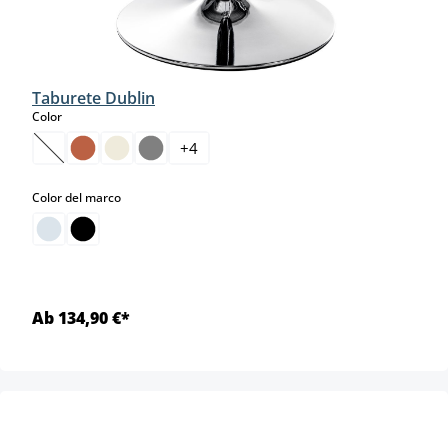
Taburete Dublin
select
Color
+
4
(Esta opción no está disponible en este momento.)
select
Color del marco
Ab 134,90 €*