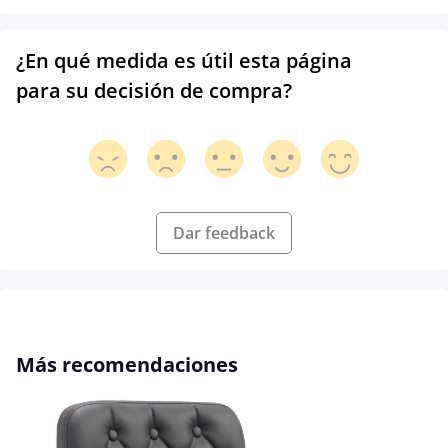
¿En qué medida es útil esta página
para su decisión de compra?
Dar feedback
Omitir la galería de productos
Más recomendaciones