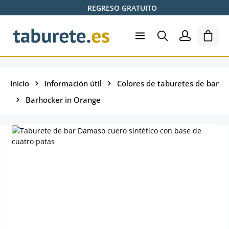
REGRESO GRATUITO
Saltar al contenido principal
El ca
Inicio
Información útil
Colores de taburetes de bar
Barhocker in Orange